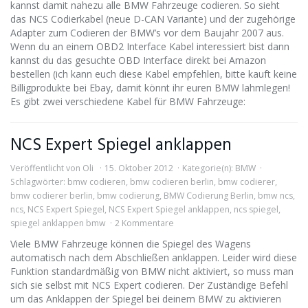
kannst damit nahezu alle BMW Fahrzeuge codieren. So sieht
das NCS Codierkabel (neue D-CAN Variante) und der zugehörige
Adapter zum Codieren der BMW’s vor dem Baujahr 2007 aus.
Wenn du an einem OBD2 Interface Kabel interessiert bist dann
kannst du das gesuchte OBD Interface direkt bei Amazon
bestellen (ich kann euch diese Kabel empfehlen, bitte kauft keine
Billigprodukte bei Ebay, damit könnt ihr euren BMW lahmlegen!
Es gibt zwei verschiedene Kabel für BMW Fahrzeuge:
NCS Expert Spiegel anklappen
Veröffentlicht von
Oli
15. Oktober 2012
Kategorie(n):
BMW
Schlagwörter:
bmw codieren
,
bmw codieren berlin
,
bmw codierer
,
bmw codierer berlin
,
bmw codierung
,
BMW Codierung Berlin
,
bmw ncs
,
ncs
,
NCS Expert Spiegel
,
NCS Expert Spiegel anklappen
,
ncs spiegel
,
spiegel anklappen bmw
2 Kommentare
Viele BMW Fahrzeuge können die Spiegel des Wagens
automatisch nach dem Abschließen anklappen. Leider wird diese
Funktion standardmäßig von BMW nicht aktiviert, so muss man
sich sie selbst mit NCS Expert codieren. Der Zuständige Befehl
um das Anklappen der Spiegel bei deinem BMW zu aktivieren