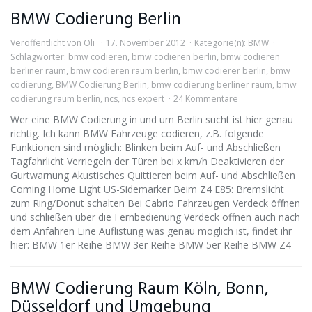
BMW Codierung Berlin
Veröffentlicht von
Oli
17. November 2012
Kategorie(n):
BMW
Schlagwörter:
bmw codieren
,
bmw codieren berlin
,
bmw codieren
berliner raum
,
bmw codieren raum berlin
,
bmw codierer berlin
,
bmw
codierung
,
BMW Codierung Berlin
,
bmw codierung berliner raum
,
bmw
codierung raum berlin
,
ncs
,
ncs expert
24 Kommentare
Wer eine BMW Codierung in und um Berlin sucht ist hier genau
richtig. Ich kann BMW Fahrzeuge codieren, z.B. folgende
Funktionen sind möglich: Blinken beim Auf- und Abschließen
Tagfahrlicht Verriegeln der Türen bei x km/h Deaktivieren der
Gurtwarnung Akustisches Quittieren beim Auf- und Abschließen
Coming Home Light US-Sidemarker Beim Z4 E85: Bremslicht
zum Ring/Donut schalten Bei Cabrio Fahrzeugen Verdeck öffnen
und schließen über die Fernbedienung Verdeck öffnen auch nach
dem Anfahren Eine Auflistung was genau möglich ist, findet ihr
hier: BMW 1er Reihe BMW 3er Reihe BMW 5er Reihe BMW Z4
BMW Codierung Raum Köln, Bonn,
Düsseldorf und Umgebung