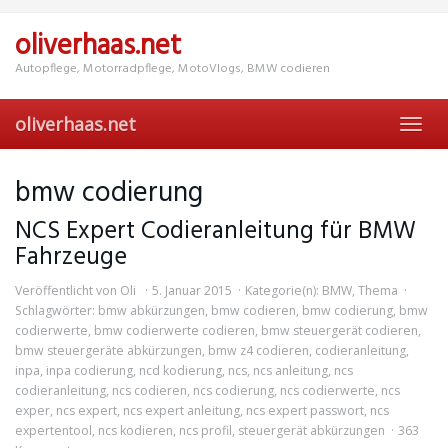
Skip
to
oliverhaas.net
main
content
Autopflege, Motorradpflege, MotoVlogs, BMW codieren
oliverhaas.net
Toggl
navig
bmw codierung
NCS Expert Codieranleitung für BMW
Fahrzeuge
Veröffentlicht von
Oli
5. Januar 2015
Kategorie(n):
BMW
,
Thema
Schlagwörter:
bmw abkürzungen
,
bmw codieren
,
bmw codierung
,
bmw
codierwerte
,
bmw codierwerte codieren
,
bmw steuergerät codieren
,
bmw steuergeräte abkürzungen
,
bmw z4 codieren
,
codieranleitung
,
inpa
,
inpa codierung
,
ncd kodierung
,
ncs
,
ncs anleitung
,
ncs
codieranleitung
,
ncs codieren
,
ncs codierung
,
ncs codierwerte
,
ncs
exper
,
ncs expert
,
ncs expert anleitung
,
ncs expert passwort
,
ncs
expertentool
,
ncs kodieren
,
ncs profil
,
steuergerät abkürzungen
363