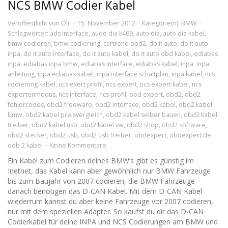
NCS BMW Codier Kabel
Veröffentlicht von
Oli
15. November 2012
Kategorie(n):
BMW
Schlagwörter:
ads interface
,
audo dia k409
,
auto dia
,
auto dia kabel
,
bmw codieren
,
bmw codierung
,
cartrend obd2
,
do it auto
,
do it auto
inpa
,
do it auto interface
,
do it auto kabel
,
do it auto obd kabel
,
ediabas
inpa
,
ediabas inpa bmw
,
ediabas interface
,
ediabas kabel
,
inpa
,
inpa
anleitung
,
inpa ediabas kabel
,
inpa interface schaltplan
,
inpa kabel
,
ncs
codierung kabel
,
ncs exert profil
,
ncs expert
,
ncs expert kabel
,
ncs
expertenmodus
,
ncs interface
,
ncs profil
,
obd expert
,
obd2
,
obd2
fehlercodes
,
obd2 freeware
,
obd2 interface
,
obd2 kabel
,
obd2 kabel
bmw
,
obd2 kabel preisvergleich
,
obd2 kabel selber bauen
,
obd2 kabel
treiber
,
obd2 kabel usb
,
obd2 kabel vw
,
obd2 shop
,
obd2 software
,
obd2 stecker
,
obd2 usb
,
obd2 usb treiber
,
obdexpert
,
obdexpert.de
,
odb 2 kabel
Keine Kommentare
Ein Kabel zum Codieren deines BMW’s gibt es günstig im
Inetnet, das Kabel kann aber gewöhnlich nur BMW Fahrzeuge
bis zum Baujahr von 2007 codieren, die BMW Fahrzeuge
danach benötigen das D-CAN Kabel. Mit dem D-CAN Kabel
wiederrum kannst du aber keine Fahrzeuge vor 2007 codieren,
nur mit dem speziellen Adapter. So kaufst du dir das D-CAN
Codierkabel für deine INPA und NCS Codierungen am BMW und