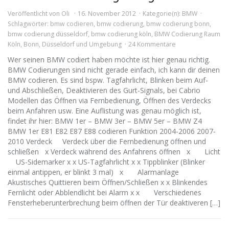
Veröffentlicht von
Oli
16. November 2012
Kategorie(n):
BMW
Schlagwörter:
bmw codieren
,
bmw codierung
,
bmw codierung bonn
,
bmw codierung düsseldorf
,
bmw codierung köln
,
BMW Codierung Raum
Köln
,
Bonn
,
Düsseldorf und Umgebung
24 Kommentare
Wer seinen BMW codiert haben möchte ist hier genau richtig.
BMW Codierungen sind nicht gerade einfach, ich kann dir deinen
BMW codieren. Es sind bspw. Tagfahrlicht, Blinken beim Auf-
und Abschließen, Deaktivieren des Gurt-Signals, bei Cabrio
Modellen das Öffnen via Fernbedienung, Öffnen des Verdecks
beim Anfahren usw. Eine Auflistung was genau möglich ist,
findet ihr hier: BMW 1er – BMW 3er – BMW 5er – BMW Z4
BMW 1er E81 E82 E87 E88 codieren Funktion 2004-2006 2007-
2010 Verdeck Verdeck über die Fernbedienung öffnen und
schließen x Verdeck während des Anfahrens öffnen x Licht
US-Sidemarker x x US-Tagfahrlicht x x Tippblinker (Blinker
einmal antippen, er blinkt 3 mal) x Alarmanlage
Akustisches Quittieren beim Öffnen/Schließen x x Blinkendes
Fernlicht oder Abblendlicht bei Alarm x x Verschiedenes
Fensterheberunterbrechung beim öffnen der Tür deaktiveren […]