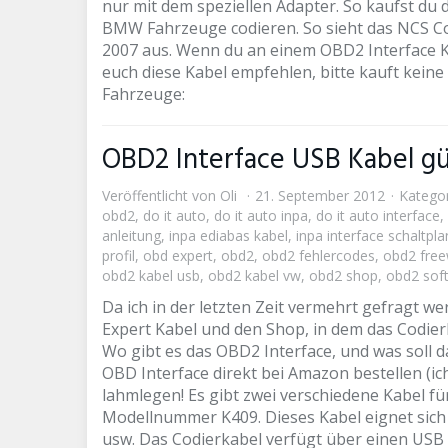
nur mit dem speziellen Adapter. So kaufst d
BMW Fahrzeuge codieren. So sieht das NCS C
2007 aus. Wenn du an einem OBD2 Interface Ka
euch diese Kabel empfehlen, bitte kauft kein
Fahrzeuge:
OBD2 Interface USB Kabel gü
Veröffentlicht von
Oli
21. September 2012
Kategor
obd2
,
do it auto
,
do it auto inpa
,
do it auto interface
,
anleitung
,
inpa ediabas kabel
,
inpa interface schaltpla
profil
,
obd expert
,
obd2
,
obd2 fehlercodes
,
obd2 fre
obd2 kabel usb
,
obd2 kabel vw
,
obd2 shop
,
obd2 sof
Da ich in der letzten Zeit vermehrt gefragt 
Expert Kabel und den Shop, in dem das Codierk
Wo gibt es das OBD2 Interface, und was soll 
OBD Interface direkt bei Amazon bestellen (ic
lahmlegen! Es gibt zwei verschiedene Kabel 
Modellnummer K409. Dieses Kabel eignet sich
usw. Das Codierkabel verfügt über einen USB 