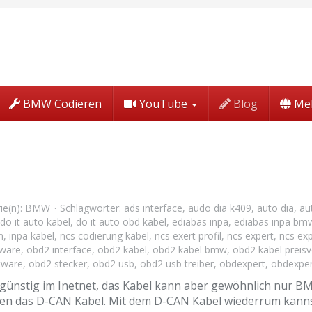
BMW Codieren
YouTube
Blog
Me
ie(n):
BMW
Schlagwörter:
ads interface
,
audo dia k409
,
auto dia
,
au
do it auto kabel
,
do it auto obd kabel
,
ediabas inpa
,
ediabas inpa bm
n
,
inpa kabel
,
ncs codierung kabel
,
ncs exert profil
,
ncs expert
,
ncs exp
eware
,
obd2 interface
,
obd2 kabel
,
obd2 kabel bmw
,
obd2 kabel preisv
tware
,
obd2 stecker
,
obd2 usb
,
obd2 usb treiber
,
obdexpert
,
obdexper
 günstig im Inetnet, das Kabel kann aber gewöhnlich nur 
en das D-CAN Kabel. Mit dem D-CAN Kabel wiederrum kannst