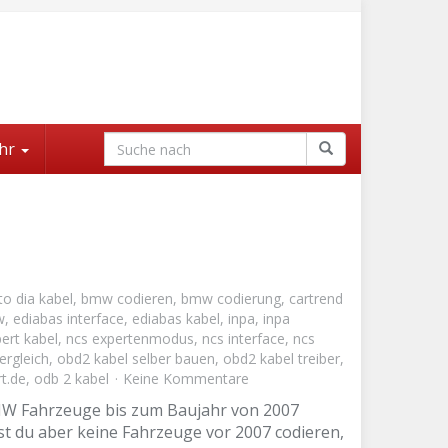
hr
to dia kabel
,
bmw codieren
,
bmw codierung
,
cartrend
w
,
ediabas interface
,
ediabas kabel
,
inpa
,
inpa
ert kabel
,
ncs expertenmodus
,
ncs interface
,
ncs
ergleich
,
obd2 kabel selber bauen
,
obd2 kabel treiber
,
t.de
,
odb 2 kabel
Keine Kommentare
BMW Fahrzeuge bis zum Baujahr von 2007
 du aber keine Fahrzeuge vor 2007 codieren,