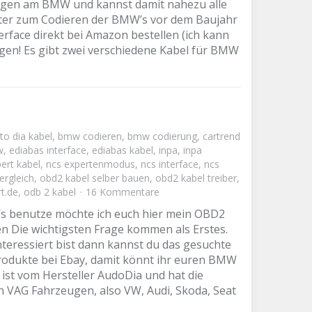
rungen am BMW und kannst damit nahezu alle
pter zum Codieren der BMW’s vor dem Baujahr
rface direkt bei Amazon bestellen (ich kann
egen! Es gibt zwei verschiedene Kabel für BMW
to dia kabel
,
bmw codieren
,
bmw codierung
,
cartrend
w
,
ediabas interface
,
ediabas kabel
,
inpa
,
inpa
ert kabel
,
ncs expertenmodus
,
ncs interface
,
ncs
ergleich
,
obd2 kabel selber bauen
,
obd2 kabel treiber
,
t.de
,
odb 2 kabel
16 Kommentare
W’s benutze möchte ich euch hier mein OBD2
fen Die wichtigsten Frage kommen als Erstes.
teressiert bist dann kannst du das gesuchte
gprodukte bei Ebay, damit könnt ihr euren BMW
st vom Hersteller AudoDia und hat die
 VAG Fahrzeugen, also VW, Audi, Skoda, Seat