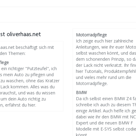
st oliverhaas.net
Motorradpflege
Ich zeige euch hier zahlreiche
Anleitungen, wie ihr euer Mot
haas.net beschäftigt sich mit
selbst waschen könnt, und da
nden Themen:
dem schonenden Prinzip, so d
flege
der Lack nicht verkratzt. Ihr fin
 ein richtiger "Putzteufel", ich
hier Tutorials, Produktempfeh
es mein Auto zu pflegen und
und vieles mehr rund um die
g zu waschen, ohne das Kratzer
Motorradpflege.
 Lack kommen. Alles was du
BMW
brauchst, und was du wissen
Da ich selbst einen BMW Z4 f
um dein Auto richtig zu
schreibe ich auch zu diesem 
n, erfährst du hier.
einige Artikel. Auch helfe ich g
dabei wie ihr den BMW mit N
Expert und die neuen BMW F
Modelle mit E-SYS selbst codi
könnt.