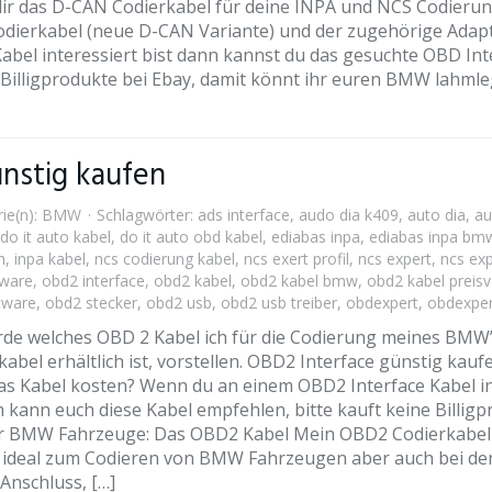
u dir das D-CAN Codierkabel für deine INPA und NCS Codie
odierkabel (neue D-CAN Variante) und der zugehörige Ada
bel interessiert bist dann kannst du das gesuchte OBD Inte
e Billigprodukte bei Ebay, damit könnt ihr euren BMW lahml
nstig kaufen
ie(n):
BMW
Schlagwörter:
ads interface
,
audo dia k409
,
auto dia
,
au
do it auto kabel
,
do it auto obd kabel
,
ediabas inpa
,
ediabas inpa bm
n
,
inpa kabel
,
ncs codierung kabel
,
ncs exert profil
,
ncs expert
,
ncs exp
eware
,
obd2 interface
,
obd2 kabel
,
obd2 kabel bmw
,
obd2 kabel preisv
tware
,
obd2 stecker
,
obd2 usb
,
obd2 usb treiber
,
obdexpert
,
obdexper
werde welches OBD 2 Kabel ich für die Codierung meines BM
abel erhältlich ist, vorstellen. OBD2 Interface günstig kau
das Kabel kosten? Wenn du an einem OBD2 Interface Kabel in
h kann euch diese Kabel empfehlen, bitte kauft keine Billi
für BMW Fahrzeuge: Das OBD2 Kabel Mein OBD2 Codierkabel i
 ideal zum Codieren von BMW Fahrzeugen aber auch bei den
Anschluss, […]