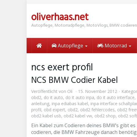
Skip
to
oliverhaas.net
main
content
Autopflege, Motorradpflege, MotoVlogs, BMW codieren
Autopflege
Motorrad
ncs exert profil
NCS BMW Codier Kabel
Veröffentlicht von
Oli
15. November 2012
Kategor
obd2
,
do it auto
,
do it auto inpa
,
do it auto interface
,
anleitung
,
inpa ediabas kabel
,
inpa interface schaltpla
profil
,
obd expert
,
obd2
,
obd2 fehlercodes
,
obd2 fre
obd2 kabel usb
,
obd2 kabel vw
,
obd2 shop
,
obd2 sof
Ein Kabel zum Codieren deines BMW’s gibt es
codieren, die BMW Fahrzeuge danach benötig