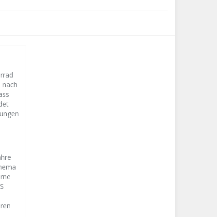
orrad
s nach
ass
det
lungen
ahre
Thema
erne
CS
eren