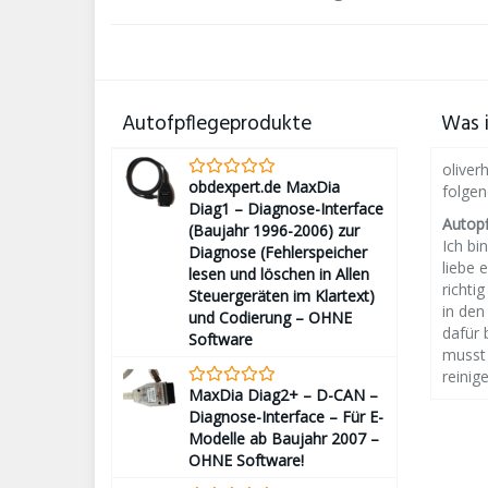
Autofpflegeprodukte
Was i
oliver
obdexpert.de MaxDia
folge
Diag1 – Diagnose-Interface
Autop
(Baujahr 1996-2006) zur
Ich bin
Diagnose (Fehlerspeicher
liebe 
lesen und löschen in Allen
richti
Steuergeräten im Klartext)
in den
und Codierung – OHNE
dafür 
Software
musst 
reinige
MaxDia Diag2+ – D-CAN –
Diagnose-Interface – Für E-
Modelle ab Baujahr 2007 –
OHNE Software!