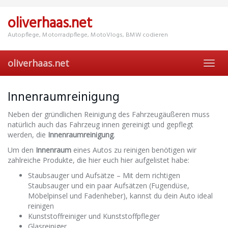
Skip
to
oliverhaas.net
main
content
Autopflege, Motorradpflege, MotoVlogs, BMW codieren
oliverhaas.net
Toggl
navig
Innenraumreinigung
Neben der gründlichen Reinigung des Fahrzeugäußeren muss
natürlich auch das Fahrzeug innen gereinigt und gepflegt
werden, die
Innenraumreinigung
.
Um den
Innenraum
eines Autos zu reinigen benötigen wir
zahlreiche Produkte, die hier euch hier aufgelistet habe:
Staubsauger und Aufsätze – Mit dem richtigen
Staubsauger und ein paar Aufsätzen (Fugendüse,
Möbelpinsel und Fadenheber), kannst du dein Auto ideal
reinigen
Kunststoffreiniger und Kunststoffpfleger
Glasreiniger