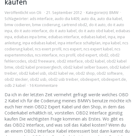
kaufen
Veröffentlicht von
Oli
21. September 2012
Kategorie(n):
BMW
Schlagwörter:
ads interface
,
audo dia k409
,
auto dia
,
auto dia kabel
,
bmw codieren
,
bmw codierung
,
cartrend obd2
,
do it auto
,
do it auto
inpa
,
do it auto interface
,
do it auto kabel
,
do it auto obd kabel
,
ediabas
inpa
,
ediabas inpa bmw
,
ediabas interface
,
ediabas kabel
,
inpa
,
inpa
anleitung
,
inpa ediabas kabel
,
inpa interface schaltplan
,
inpa kabel
,
ncs
codierung kabel
,
ncs exert profil
,
ncs expert
,
ncs expert kabel
,
ncs
expertenmodus
,
ncs interface
,
ncs profil
,
obd expert
,
obd2
,
obd2
fehlercodes
,
obd2 freeware
,
obd2 interface
,
obd2 kabel
,
obd2 kabel
bmw
,
obd2 kabel preisvergleich
,
obd2 kabel selber bauen
,
obd2 kabel
treiber
,
obd2 kabel usb
,
obd2 kabel vw
,
obd2 shop
,
obd2 software
,
obd2 stecker
,
obd2 usb
,
obd2 usb treiber
,
obdexpert
,
obdexpert.de
,
odb 2 kabel
16 Kommentare
Da ich in der letzten Zeit vermehrt gefragt werde welches OBD
2 Kabel ich für die Codierung meines BMW’s benutze möchte ich
euch hier mein OBD2 Expert Kabel und den Shop, in dem das
Codierkabel erhältlich ist, vorstellen. OBD2 Interface günstig
kaufen Die wichtigsten Frage kommen als Erstes. Wo gibt es
das OBD2 Interface, und was soll das Kabel kosten? Wenn du
an einem OBD2 Interface Kabel interessiert bist dann kannst du