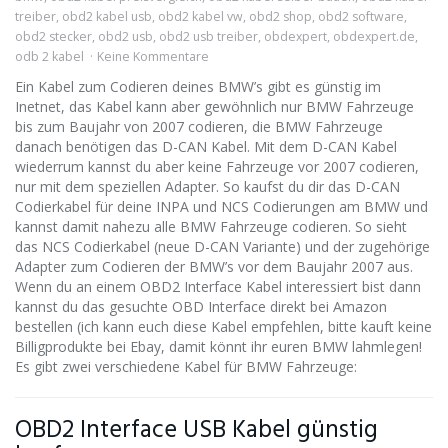
treiber
,
obd2 kabel usb
,
obd2 kabel vw
,
obd2 shop
,
obd2 software
,
obd2 stecker
,
obd2 usb
,
obd2 usb treiber
,
obdexpert
,
obdexpert.de
,
odb 2 kabel
Keine Kommentare
Ein Kabel zum Codieren deines BMW’s gibt es günstig im
Inetnet, das Kabel kann aber gewöhnlich nur BMW Fahrzeuge
bis zum Baujahr von 2007 codieren, die BMW Fahrzeuge
danach benötigen das D-CAN Kabel. Mit dem D-CAN Kabel
wiederrum kannst du aber keine Fahrzeuge vor 2007 codieren,
nur mit dem speziellen Adapter. So kaufst du dir das D-CAN
Codierkabel für deine INPA und NCS Codierungen am BMW und
kannst damit nahezu alle BMW Fahrzeuge codieren. So sieht
das NCS Codierkabel (neue D-CAN Variante) und der zugehörige
Adapter zum Codieren der BMW’s vor dem Baujahr 2007 aus.
Wenn du an einem OBD2 Interface Kabel interessiert bist dann
kannst du das gesuchte OBD Interface direkt bei Amazon
bestellen (ich kann euch diese Kabel empfehlen, bitte kauft keine
Billigprodukte bei Ebay, damit könnt ihr euren BMW lahmlegen!
Es gibt zwei verschiedene Kabel für BMW Fahrzeuge:
OBD2 Interface USB Kabel günstig