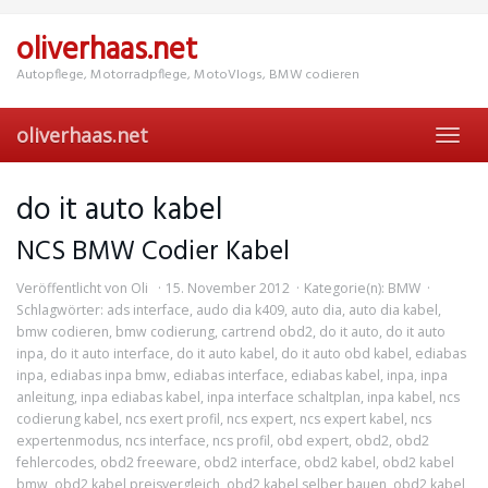
Skip
to
oliverhaas.net
main
content
Autopflege, Motorradpflege, MotoVlogs, BMW codieren
oliverhaas.net
Toggl
navig
do it auto kabel
NCS BMW Codier Kabel
Veröffentlicht von
Oli
15. November 2012
Kategorie(n):
BMW
Schlagwörter:
ads interface
,
audo dia k409
,
auto dia
,
auto dia kabel
,
bmw codieren
,
bmw codierung
,
cartrend obd2
,
do it auto
,
do it auto
inpa
,
do it auto interface
,
do it auto kabel
,
do it auto obd kabel
,
ediabas
inpa
,
ediabas inpa bmw
,
ediabas interface
,
ediabas kabel
,
inpa
,
inpa
anleitung
,
inpa ediabas kabel
,
inpa interface schaltplan
,
inpa kabel
,
ncs
codierung kabel
,
ncs exert profil
,
ncs expert
,
ncs expert kabel
,
ncs
expertenmodus
,
ncs interface
,
ncs profil
,
obd expert
,
obd2
,
obd2
fehlercodes
,
obd2 freeware
,
obd2 interface
,
obd2 kabel
,
obd2 kabel
bmw
,
obd2 kabel preisvergleich
,
obd2 kabel selber bauen
,
obd2 kabel