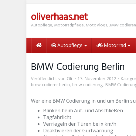
Skip
to
oliverhaas.net
main
content
Autopflege, Motorradpflege, MotoVlogs, BMW codieren
Autopflege
Motorrad
BMW Codierung Berlin
Veröffentlicht von
Oli
17. November 2012
Kategor
bmw codierer berlin
,
bmw codierung
,
BMW Codierung
Wer eine BMW Codierung in und um Berlin such
Blinken beim Auf- und Abschließen
Tagfahrlicht
Verriegeln der Türen bei x km/h
Deaktivieren der Gurtwarnung