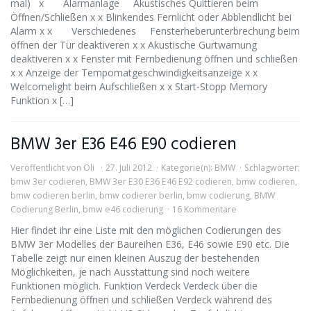
mal) x Alarmanlage Akustisches Quittieren beim
Öffnen/Schließen x x Blinkendes Fernlicht oder Abblendlicht bei
Alarm x x Verschiedenes Fensterheberunterbrechung beim
öffnen der Tür deaktiveren x x Akustische Gurtwarnung
deaktiveren x x Fenster mit Fernbedienung öffnen und schließen
x x Anzeige der Tempomatgeschwindigkeitsanzeige x x
Welcomelight beim Aufschließen x x Start-Stopp Memory
Funktion x […]
BMW 3er E36 E46 E90 codieren
Veröffentlicht von
Oli
27. Juli 2012
Kategorie(n):
BMW
Schlagwörter:
bmw 3er codieren
,
BMW 3er E30 E36 E46 E92 codieren
,
bmw codieren
,
bmw codieren berlin
,
bmw codierer berlin
,
bmw codierung
,
BMW
Codierung Berlin
,
bmw e46 codierung
16 Kommentare
Hier findet ihr eine Liste mit den möglichen Codierungen des
BMW 3er Modelles der Baureihen E36, E46 sowie E90 etc. Die
Tabelle zeigt nur einen kleinen Auszug der bestehenden
Möglichkeiten, je nach Ausstattung sind noch weitere
Funktionen möglich. Funktion Verdeck Verdeck über die
Fernbedienung öffnen und schließen Verdeck während des