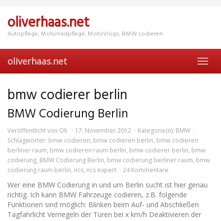
Skip
to
oliverhaas.net
main
content
Autopflege, Motorradpflege, MotoVlogs, BMW codieren
oliverhaas.net
Toggl
navig
bmw codierer berlin
BMW Codierung Berlin
Veröffentlicht von
Oli
17. November 2012
Kategorie(n):
BMW
Schlagwörter:
bmw codieren
,
bmw codieren berlin
,
bmw codieren
berliner raum
,
bmw codieren raum berlin
,
bmw codierer berlin
,
bmw
codierung
,
BMW Codierung Berlin
,
bmw codierung berliner raum
,
bmw
codierung raum berlin
,
ncs
,
ncs expert
24 Kommentare
Wer eine BMW Codierung in und um Berlin sucht ist hier genau
richtig. Ich kann BMW Fahrzeuge codieren, z.B. folgende
Funktionen sind möglich: Blinken beim Auf- und Abschließen
Tagfahrlicht Verriegeln der Türen bei x km/h Deaktivieren der