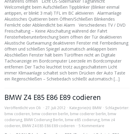
Anfahrens öffnen Licht US-Sidemarker Tagfahrlicht
Welcomelight beim Aufschließen Tippblinker (Blinker einmal
antippen, er blinkt 3 mal) TFL im BC aktivieren Alarmanlage
Akustisches Quittieren beim Öffnen/Schließen Blinkendes
Fernlicht oder Abblendlicht bei Alarm Verschiedenes TV / DVD
Freischaltung – Keine Abschaltung während der Fahrt
Fensterheberunterbrechung beim öffnen der Tür deaktiveren
Akustische Gurtwarnung deaktiveren Fenster mit Fernbedienung
öffnen und schließen Spiegel automatisch anklappen beim
Abschließen Fenster hält beim Türöffnen nicht an Digitale
Tachoanzeige im Bordcomputer Leerzeile im Bordcomputer
entfernen Der Tacho leuchtet trotz ausgeschaltetem Licht
immer Klimaanlage schaltet sich beim Drücken der Auto Taste
ein Regenschließen – Schiebedach schließt automatisch […]
BMW Z4 E85 E86 E89 codieren
Veröffentlicht von
Oli
27. Juli 2012
Kategorie(n):
BMW
Schlagwörter:
bmw codieren
,
bmw codieren berlin
,
bmw codierer berlin
,
bmw
codierung
,
BMW Codierung Berlin
,
bmw e85 codierung
,
bmw z4
codieren
,
BMW Z4 E85 E86 E89 codieren
5 Kommentare