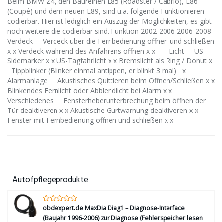
Beim BMW Z4, den Baureihen E85 (Roadster / Cabrio), E86
(Coupé) und dem neuen E89, sind u.a. folgende Funktionieren
codierbar. Hier ist lediglich ein Auszug der Möglichkeiten, es gibt
noch weitere die codierbar sind. Funktion 2002-2006 2006-2008
Verdeck Verdeck über die Fernbedienung öffnen und schließen
x x Verdeck während des Anfahrens öffnen x x Licht US-
Sidemarker x x US-Tagfahrlicht x x Bremslicht als Ring / Donut x
Tippblinker (Blinker einmal antippen, er blinkt 3 mal) x
Alarmanlage Akustisches Quittieren beim Öffnen/Schließen x x
Blinkendes Fernlicht oder Abblendlicht bei Alarm x x
Verschiedenes Fensterheberunterbrechung beim öffnen der
Tür deaktiveren x x Akustische Gurtwarnung deaktiveren x x
Fenster mit Fernbedienung öffnen und schließen x x
Autofpflegeprodukte
obdexpert.de MaxDia Diag1 – Diagnose-Interface
(Baujahr 1996-2006) zur Diagnose (Fehlerspeicher lesen