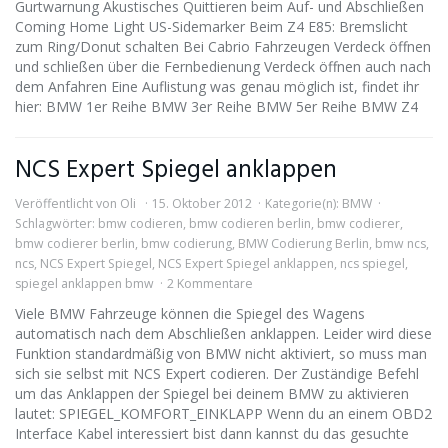
Gurtwarnung Akustisches Quittieren beim Auf- und Abschließen
Coming Home Light US-Sidemarker Beim Z4 E85: Bremslicht
zum Ring/Donut schalten Bei Cabrio Fahrzeugen Verdeck öffnen
und schließen über die Fernbedienung Verdeck öffnen auch nach
dem Anfahren Eine Auflistung was genau möglich ist, findet ihr
hier: BMW 1er Reihe BMW 3er Reihe BMW 5er Reihe BMW Z4
NCS Expert Spiegel anklappen
Veröffentlicht von
Oli
15. Oktober 2012
Kategorie(n):
BMW
Schlagwörter:
bmw codieren
,
bmw codieren berlin
,
bmw codierer
,
bmw codierer berlin
,
bmw codierung
,
BMW Codierung Berlin
,
bmw ncs
,
ncs
,
NCS Expert Spiegel
,
NCS Expert Spiegel anklappen
,
ncs spiegel
,
spiegel anklappen bmw
2 Kommentare
Viele BMW Fahrzeuge können die Spiegel des Wagens
automatisch nach dem Abschließen anklappen. Leider wird diese
Funktion standardmäßig von BMW nicht aktiviert, so muss man
sich sie selbst mit NCS Expert codieren. Der Zuständige Befehl
um das Anklappen der Spiegel bei deinem BMW zu aktivieren
lautet: SPIEGEL_KOMFORT_EINKLAPP Wenn du an einem OBD2
Interface Kabel interessiert bist dann kannst du das gesuchte