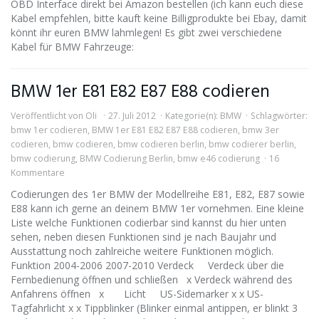
OBD Interface direkt bei Amazon bestellen (ich kann euch diese
Kabel empfehlen, bitte kauft keine Billigprodukte bei Ebay, damit
könnt ihr euren BMW lahmlegen! Es gibt zwei verschiedene
Kabel für BMW Fahrzeuge:
BMW 1er E81 E82 E87 E88 codieren
Veröffentlicht von
Oli
27. Juli 2012
Kategorie(n):
BMW
Schlagwörter:
bmw 1er codieren
,
BMW 1er E81 E82 E87 E88 codieren
,
bmw 3er
codieren
,
bmw codieren
,
bmw codieren berlin
,
bmw codierer berlin
,
bmw codierung
,
BMW Codierung Berlin
,
bmw e46 codierung
16
Kommentare
Codierungen des 1er BMW der Modellreihe E81, E82, E87 sowie
E88 kann ich gerne an deinem BMW 1er vornehmen. Eine kleine
Liste welche Funktionen codierbar sind kannst du hier unten
sehen, neben diesen Funktionen sind je nach Baujahr und
Ausstattung noch zahlreiche weitere Funktionen möglich.
Funktion 2004-2006 2007-2010 Verdeck Verdeck über die
Fernbedienung öffnen und schließen x Verdeck während des
Anfahrens öffnen x Licht US-Sidemarker x x US-
Tagfahrlicht x x Tippblinker (Blinker einmal antippen, er blinkt 3