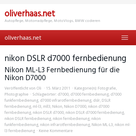
Skip
to
oliverhaas.net
main
content
Autopflege, Motorradpflege, MotoVlogs, BMW codieren
oliverhaas.net
Toggl
navig
nikon DSLR d7000 fernbedienung
Nikon ML-L3 Fernbedienung für die
Nikon D7000
Veröffentlicht von
Oli
15. März 2011
Kategorie(n):
Fotografie
,
Photographie
Schlagwörter:
d7000
,
d7000 fernbedienung
,
d7000
funkfernbedienung
,
d7000 infrarotfernbedienung
,
dslr
,
DSLR
fernbedienung
,
ml-l3
,
mll3
,
Nikon
,
Nikon D7000
,
nikon d7000
fernbedienung
,
nikon DSLR d7000
,
nikon DSLR d7000 fernbedienung
,
nikon DSLR fernbedienung
,
nikon fernbedienung
,
nikon
funkfernbedienung
,
nikon infrarotfernbedienung
,
Nikon ML-L3
,
nikon ml-
l3 fernbedienung
Keine Kommentare