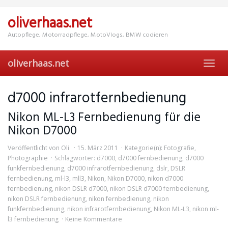
Skip
to
oliverhaas.net
main
content
Autopflege, Motorradpflege, MotoVlogs, BMW codieren
oliverhaas.net
Toggl
navig
d7000 infrarotfernbedienung
Nikon ML-L3 Fernbedienung für die
Nikon D7000
Veröffentlicht von
Oli
15. März 2011
Kategorie(n):
Fotografie
,
Photographie
Schlagwörter:
d7000
,
d7000 fernbedienung
,
d7000
funkfernbedienung
,
d7000 infrarotfernbedienung
,
dslr
,
DSLR
fernbedienung
,
ml-l3
,
mll3
,
Nikon
,
Nikon D7000
,
nikon d7000
fernbedienung
,
nikon DSLR d7000
,
nikon DSLR d7000 fernbedienung
,
nikon DSLR fernbedienung
,
nikon fernbedienung
,
nikon
funkfernbedienung
,
nikon infrarotfernbedienung
,
Nikon ML-L3
,
nikon ml-
l3 fernbedienung
Keine Kommentare