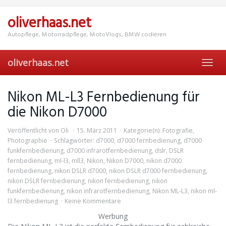
Skip
to
oliverhaas.net
main
content
Autopflege, Motorradpflege, MotoVlogs, BMW codieren
oliverhaas.net
Toggl
navig
Nikon ML-L3 Fernbedienung für
die Nikon D7000
Veröffentlicht von
Oli
15. März 2011
Kategorie(n):
Fotografie
,
Photographie
Schlagwörter:
d7000
,
d7000 fernbedienung
,
d7000
funkfernbedienung
,
d7000 infrarotfernbedienung
,
dslr
,
DSLR
fernbedienung
,
ml-l3
,
mll3
,
Nikon
,
Nikon D7000
,
nikon d7000
fernbedienung
,
nikon DSLR d7000
,
nikon DSLR d7000 fernbedienung
,
nikon DSLR fernbedienung
,
nikon fernbedienung
,
nikon
funkfernbedienung
,
nikon infrarotfernbedienung
,
Nikon ML-L3
,
nikon ml-
l3 fernbedienung
Keine Kommentare
Werbung