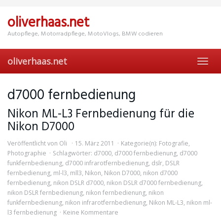
Skip
to
oliverhaas.net
main
content
Autopflege, Motorradpflege, MotoVlogs, BMW codieren
oliverhaas.net
Toggl
navig
d7000 fernbedienung
Nikon ML-L3 Fernbedienung für die
Nikon D7000
Veröffentlicht von
Oli
15. März 2011
Kategorie(n):
Fotografie
,
Photographie
Schlagwörter:
d7000
,
d7000 fernbedienung
,
d7000
funkfernbedienung
,
d7000 infrarotfernbedienung
,
dslr
,
DSLR
fernbedienung
,
ml-l3
,
mll3
,
Nikon
,
Nikon D7000
,
nikon d7000
fernbedienung
,
nikon DSLR d7000
,
nikon DSLR d7000 fernbedienung
,
nikon DSLR fernbedienung
,
nikon fernbedienung
,
nikon
funkfernbedienung
,
nikon infrarotfernbedienung
,
Nikon ML-L3
,
nikon ml-
l3 fernbedienung
Keine Kommentare