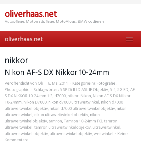
Skip
to
oliverhaas.net
main
content
Autopflege, Motorradpflege, MotoVlogs, BMW codieren
oliverhaas.net
Toggl
navig
nikkor
Nikon AF-S DX Nikkor 10-24mm
Veröffentlicht von
Oli
6. Mai 2011
Kategorie(n):
Fotografie
,
Photographie
Schlagwörter:
5 SP Di II LD ASL IF Objektiv
,
5-4
,
5G ED
,
AF-
S DX NIKKOR 10-24 mm 1:3
,
d7000
,
nikkor
,
Nikon
,
Nikon AF-S DX Nikkor
10-24mm
,
Nikon D7000
,
nikon d7000 ultraweitwinkel
,
nikon d7000
ultraweitwinkel objektiv
,
nikon d7000 ultraweitwinkelobjektiv
,
nikon
ultraweitwinkel
,
nikon ultraweitwinkel objektiv
,
nikon
ultraweitwinkelobjektiv
,
tamron
,
Tamron 10-24mm F/3
,
tamron
ultraweitwinkel
,
tamron ultraweitwinkelobjektiv
,
ultraweitwinkel
,
ultraweitwinkel objektiv
,
ultraweitwinkelobjektiv
,
weitwinkel
Keine
Kommentare