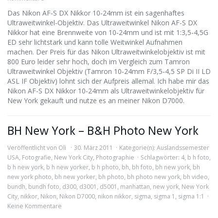
Das Nikon AF-S DX Nikkor 10-24mm ist ein sagenhaftes
Ultraweitwinkel-Objektiv. Das Ultraweitwinkel Nikon AF-S DX
Nikkor hat eine Brennweite von 10-24mm und ist mit 1:3,5-4,5G
ED sehr lichtstark und kann tolle Weitwinkel Aufnahmen
machen. Der Preis für das Nikon Ultraweitwinkelobjektiv ist mit
800 Euro leider sehr hoch, doch im Vergleich zum Tamron
Ultraweitwinkel Objektiv (Tamron 10-24mm F/3,5-4,5 SP Di II LD
ASL IF Objektiv) lohnt sich der Aufpreis allemal. Ich habe mir das
Nikon AF-S DX Nikkor 10-24mm als Ultraweitwinkelobjektiv für
New York gekauft und nutze es an meiner Nikon D7000.
BH New York – B&H Photo New York
Veröffentlicht von
Oli
30. März 2011
Kategorie(n):
Auslandssemester
USA
,
Fotografie
,
New York City
,
Photographie
Schlagwörter:
4
,
b h foto
,
b h new york
,
b h new yorker
,
b h photo
,
bh
,
bh foto
,
bh new york
,
bh
new york photo
,
bh new yorker
,
bh photo
,
bh photo new york
,
bh video
,
bundh
,
bundh foto
,
d300
,
d3001
,
d5001
,
manhattan
,
new york
,
New York
City
,
nikkor
,
Nikon
,
Nikon D7000
,
nikon nikkor
,
sigma
,
sigma 1
,
sigma 1:1
Keine Kommentare