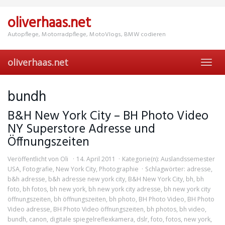
Skip
to
oliverhaas.net
main
content
Autopflege, Motorradpflege, MotoVlogs, BMW codieren
oliverhaas.net
Toggl
navig
bundh
B&H New York City – BH Photo Video
NY Superstore Adresse und
Öffnungszeiten
Veröffentlicht von
Oli
14. April 2011
Kategorie(n):
Auslandssemester
USA
,
Fotografie
,
New York City
,
Photographie
Schlagwörter:
adresse
,
b&h adresse
,
b&h adresse new york city
,
B&H New York City
,
bh
,
bh
foto
,
bh fotos
,
bh new york
,
bh new york city adresse
,
bh new york city
öffnungszeiten
,
bh öffnungszeiten
,
bh photo
,
BH Photo Video
,
BH Photo
Video adresse
,
BH Photo Video öffnungszeiten
,
bh photos
,
bh video
,
bundh
,
canon
,
digitale spiegelreflexkamera
,
dslr
,
foto
,
fotos
,
new york
,