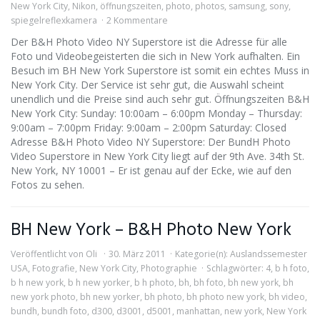
New York City
,
Nikon
,
öffnungszeiten
,
photo
,
photos
,
samsung
,
sony
,
spiegelreflexkamera
2 Kommentare
Der B&H Photo Video NY Superstore ist die Adresse für alle
Foto und Videobegeisterten die sich in New York aufhalten. Ein
Besuch im BH New York Superstore ist somit ein echtes Muss in
New York City. Der Service ist sehr gut, die Auswahl scheint
unendlich und die Preise sind auch sehr gut. Öffnungszeiten B&H
New York City: Sunday: 10:00am – 6:00pm Monday – Thursday:
9:00am – 7:00pm Friday: 9:00am – 2:00pm Saturday: Closed
Adresse B&H Photo Video NY Superstore: Der BundH Photo
Video Superstore in New York City liegt auf der 9th Ave. 34th St.
New York, NY 10001 – Er ist genau auf der Ecke, wie auf den
Fotos zu sehen.
BH New York – B&H Photo New York
Veröffentlicht von
Oli
30. März 2011
Kategorie(n):
Auslandssemester
USA
,
Fotografie
,
New York City
,
Photographie
Schlagwörter:
4
,
b h foto
,
b h new york
,
b h new yorker
,
b h photo
,
bh
,
bh foto
,
bh new york
,
bh
new york photo
,
bh new yorker
,
bh photo
,
bh photo new york
,
bh video
,
bundh
,
bundh foto
,
d300
,
d3001
,
d5001
,
manhattan
,
new york
,
New York