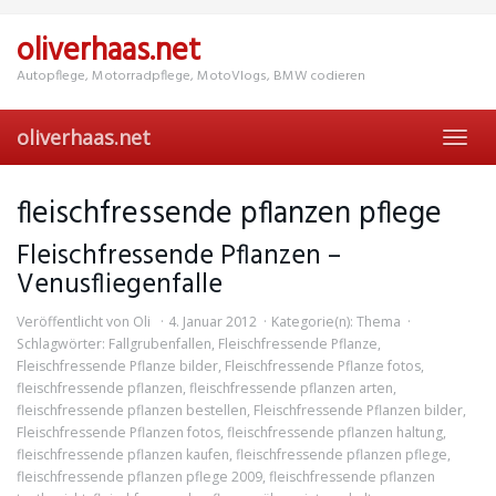
Skip
to
oliverhaas.net
main
content
Autopflege, Motorradpflege, MotoVlogs, BMW codieren
oliverhaas.net
Toggl
navig
fleischfressende pflanzen pflege
Fleischfressende Pflanzen –
Venusfliegenfalle
Veröffentlicht von
Oli
4. Januar 2012
Kategorie(n):
Thema
Schlagwörter:
Fallgrubenfallen
,
Fleischfressende Pflanze
,
Fleischfressende Pflanze bilder
,
Fleischfressende Pflanze fotos
,
fleischfressende pflanzen
,
fleischfressende pflanzen arten
,
fleischfressende pflanzen bestellen
,
Fleischfressende Pflanzen bilder
,
Fleischfressende Pflanzen fotos
,
fleischfressende pflanzen haltung
,
fleischfressende pflanzen kaufen
,
fleischfressende pflanzen pflege
,
fleischfressende pflanzen pflege 2009
,
fleischfressende pflanzen