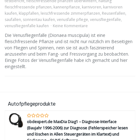
testbericht
,
fleischfressende pflanzen überwintern
,
haltung
fleischfressende pflanzen
,
kannenpflanze
,
karnivoren
,
karnivoren
kaufen
,
klappfallen
,
leischfressende zimmerpflanzen
,
Reusenfallen
,
saufallen
,
sonnentau kaufen
,
venusfalle pflege
,
venusfliegenfalle
,
venusfliegenfalle kaufen
Keine Kommentare
Die Venusfliegenfalle (Dionaea muscipula) ist eine
fleischfressende Pflanze und ist nicht nur nützlich im Beseitigen
von Fliegen und Spinnen, nein sie ist auch faszinierend
anzuseehn und beim Fang- und Fressvorgang zu beobachten.
Einige Fotos der Venusfliegenfalle habe ich gemacht und hier
eingestellt.
Autofpflegeprodukte
obdexpert.de MaxDia Diag1 – Diagnose-Interface
(Baujahr 1996-2006) zur Diagnose (Fehlerspeicher lesen
und löschen in Allen Steuergeräten im Klartext) und