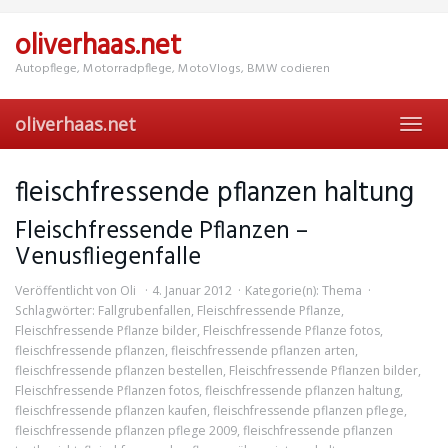
Skip
to
oliverhaas.net
main
content
Autopflege, Motorradpflege, MotoVlogs, BMW codieren
oliverhaas.net
Toggl
navig
fleischfressende pflanzen haltung
Fleischfressende Pflanzen –
Venusfliegenfalle
Veröffentlicht von
Oli
4. Januar 2012
Kategorie(n):
Thema
Schlagwörter:
Fallgrubenfallen
,
Fleischfressende Pflanze
,
Fleischfressende Pflanze bilder
,
Fleischfressende Pflanze fotos
,
fleischfressende pflanzen
,
fleischfressende pflanzen arten
,
fleischfressende pflanzen bestellen
,
Fleischfressende Pflanzen bilder
,
Fleischfressende Pflanzen fotos
,
fleischfressende pflanzen haltung
,
fleischfressende pflanzen kaufen
,
fleischfressende pflanzen pflege
,
fleischfressende pflanzen pflege 2009
,
fleischfressende pflanzen