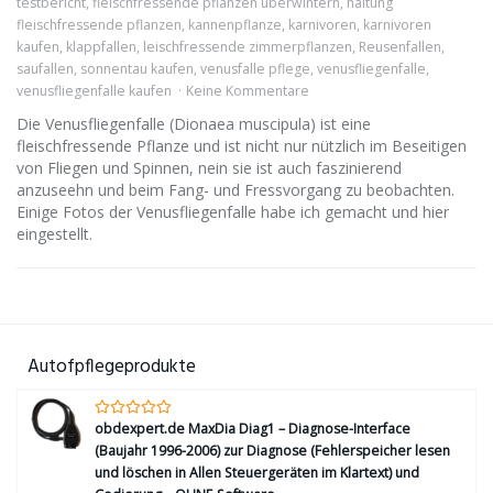
testbericht
,
fleischfressende pflanzen überwintern
,
haltung
fleischfressende pflanzen
,
kannenpflanze
,
karnivoren
,
karnivoren
kaufen
,
klappfallen
,
leischfressende zimmerpflanzen
,
Reusenfallen
,
saufallen
,
sonnentau kaufen
,
venusfalle pflege
,
venusfliegenfalle
,
venusfliegenfalle kaufen
Keine Kommentare
Die Venusfliegenfalle (Dionaea muscipula) ist eine
fleischfressende Pflanze und ist nicht nur nützlich im Beseitigen
von Fliegen und Spinnen, nein sie ist auch faszinierend
anzuseehn und beim Fang- und Fressvorgang zu beobachten.
Einige Fotos der Venusfliegenfalle habe ich gemacht und hier
eingestellt.
Autofpflegeprodukte
obdexpert.de MaxDia Diag1 – Diagnose-Interface
(Baujahr 1996-2006) zur Diagnose (Fehlerspeicher lesen
und löschen in Allen Steuergeräten im Klartext) und