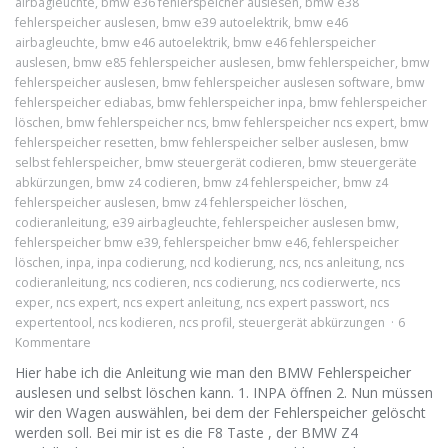
airbagleuchte
,
bmw e36 fehlerspeicher auslesen
,
bmw e38
fehlerspeicher auslesen
,
bmw e39 autoelektrik
,
bmw e46
airbagleuchte
,
bmw e46 autoelektrik
,
bmw e46 fehlerspeicher
auslesen
,
bmw e85 fehlerspeicher auslesen
,
bmw fehlerspeicher
,
bmw
fehlerspeicher auslesen
,
bmw fehlerspeicher auslesen software
,
bmw
fehlerspeicher ediabas
,
bmw fehlerspeicher inpa
,
bmw fehlerspeicher
löschen
,
bmw fehlerspeicher ncs
,
bmw fehlerspeicher ncs expert
,
bmw
fehlerspeicher resetten
,
bmw fehlerspeicher selber auslesen
,
bmw
selbst fehlerspeicher
,
bmw steuergerät codieren
,
bmw steuergeräte
abkürzungen
,
bmw z4 codieren
,
bmw z4 fehlerspeicher
,
bmw z4
fehlerspeicher auslesen
,
bmw z4 fehlerspeicher löschen
,
codieranleitung
,
e39 airbagleuchte
,
fehlerspeicher auslesen bmw
,
fehlerspeicher bmw e39
,
fehlerspeicher bmw e46
,
fehlerspeicher
löschen
,
inpa
,
inpa codierung
,
ncd kodierung
,
ncs
,
ncs anleitung
,
ncs
codieranleitung
,
ncs codieren
,
ncs codierung
,
ncs codierwerte
,
ncs
exper
,
ncs expert
,
ncs expert anleitung
,
ncs expert passwort
,
ncs
expertentool
,
ncs kodieren
,
ncs profil
,
steuergerät abkürzungen
6
Kommentare
Hier habe ich die Anleitung wie man den BMW Fehlerspeicher
auslesen und selbst löschen kann. 1. INPA öffnen 2. Nun müssen
wir den Wagen auswählen, bei dem der Fehlerspeicher gelöscht
werden soll. Bei mir ist es die F8 Taste , der BMW Z4