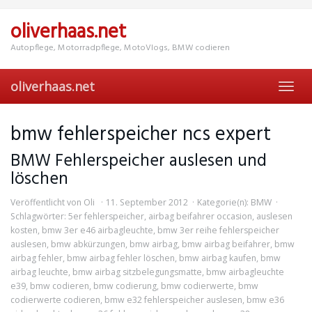
Skip
to
oliverhaas.net
main
content
Autopflege, Motorradpflege, MotoVlogs, BMW codieren
oliverhaas.net
Toggl
navig
bmw fehlerspeicher ncs expert
BMW Fehlerspeicher auslesen und
löschen
Veröffentlicht von
Oli
11. September 2012
Kategorie(n):
BMW
Schlagwörter:
5er fehlerspeicher
,
airbag beifahrer occasion
,
auslesen
kosten
,
bmw 3er e46 airbagleuchte
,
bmw 3er reihe fehlerspeicher
auslesen
,
bmw abkürzungen
,
bmw airbag
,
bmw airbag beifahrer
,
bmw
airbag fehler
,
bmw airbag fehler löschen
,
bmw airbag kaufen
,
bmw
airbag leuchte
,
bmw airbag sitzbelegungsmatte
,
bmw airbagleuchte
e39
,
bmw codieren
,
bmw codierung
,
bmw codierwerte
,
bmw
codierwerte codieren
,
bmw e32 fehlerspeicher auslesen
,
bmw e36