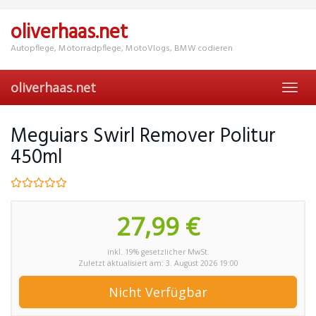
Skip
to
oliverhaas.net
main
content
Autopflege, Motorradpflege, MotoVlogs, BMW codieren
oliverhaas.net
Toggl
navig
Meguiars Swirl Remover Politur
450ml
27,99 €
inkl. 19% gesetzlicher MwSt.
Zuletzt aktualisiert am: 3. August 2026 19:00
Nicht Verfügbar