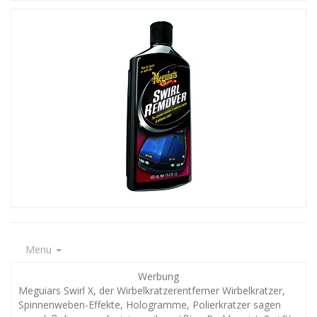
Menu
Werbung
Meguiars Swirl X, der Wirbelkratzerentferner Wirbelkratzer,
Spinnenweben-Effekte, Hologramme, Polierkratzer sagen