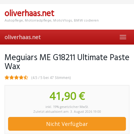
Skip
to
oliverhaas.net
main
content
Autopflege, Motorradpflege, MotoVlogs, BMW codieren
oliverhaas.net
Toggl
navig
Meguiars ME G18211 Ultimate Paste
Wax
(4.5 / 5 bei 47 Stimmen)
41,90 €
inkl. 19% gesetzlicher MwSt.
Zuletzt aktualisiert am: 3. August 2026 19:00
Nicht Verfügbar