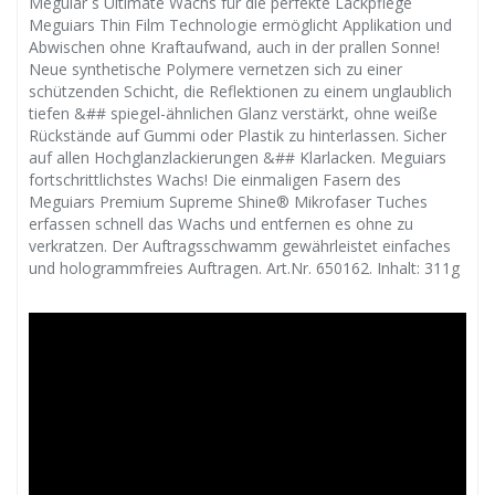
Meguiar´s Ultimate Wachs für die perfekte Lackpflege
Meguiars Thin Film Technologie ermöglicht Applikation und
Abwischen ohne Kraftaufwand, auch in der prallen Sonne!
Neue synthetische Polymere vernetzen sich zu einer
schützenden Schicht, die Reflektionen zu einem unglaublich
tiefen &## spiegel-ähnlichen Glanz verstärkt, ohne weiße
Rückstände auf Gummi oder Plastik zu hinterlassen. Sicher
auf allen Hochglanzlackierungen &## Klarlacken. Meguiars
fortschrittlichstes Wachs! Die einmaligen Fasern des
Meguiars Premium Supreme Shine® Mikrofaser Tuches
erfassen schnell das Wachs und entfernen es ohne zu
verkratzen. Der Auftragsschwamm gewährleistet einfaches
und hologrammfreies Auftragen. Art.Nr. 650162. Inhalt: 311g