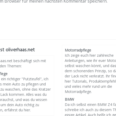
em Browser für meinen nächsten Kommentar speichern.
st oliverhaas.net
Motorradpflege
Ich zeige euch hier zahlreiche
Anleitungen, wie ihr euer Mot
haas.net beschäftigt sich mit
selbst waschen könnt, und da
nden Themen:
dem schonenden Prinzip, so d
flege
der Lack nicht verkratzt. Ihr fin
 ein richtiger "Putzteufel", ich
hier Tutorials, Produktempfeh
es mein Auto zu pflegen und
und vieles mehr rund um die
g zu waschen, ohne das Kratzer
Motorradpflege.
 Lack kommen. Alles was du
BMW
brauchst, und was du wissen
Da ich selbst einen BMW Z4 f
um dein Auto richtig zu
schreibe ich auch zu diesem 
n, erfährst du hier.
einige Artikel. Auch helfe ich g