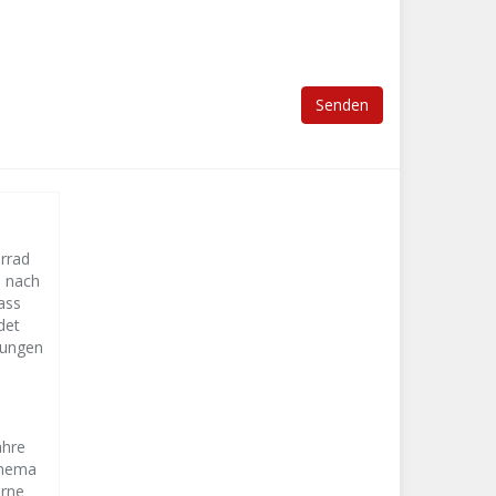
orrad
s nach
ass
det
lungen
ahre
Thema
erne