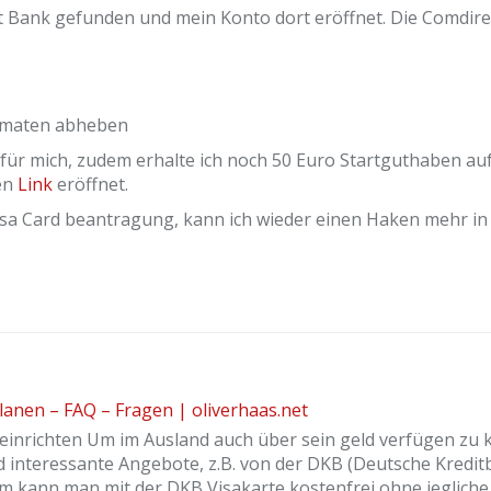
 Bank gefunden und mein Konto dort eröffnet. Die Comdirec
tomaten abheben
i für mich, zudem erhalte ich noch 50 Euro Startguthaben a
en
Link
eröffnet.
isa Card beantragung, kann ich wieder einen Haken mehr in
anen – FAQ – Fragen | oliverhaas.net
 einrichten Um im Ausland auch über sein geld verfügen zu
d interessante Angebote, z.B. von der DKB (Deutsche Kreditb
em kann man mit der DKB Visakarte kostenfrei ohne jegliche