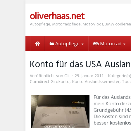
Skip
to
oliverhaas.net
main
content
Autopflege, Motorradpflege, MotoVlogs, BMW codieren
Autopflege
Motorrad
Konto für das USA Ausla
Veröffentlicht von
Oli
29. Januar 2011
Kategorie(n
Comdirect Girokonto
,
Konto Auslandssemester
,
Todo
Für das Auslands
mein Konto derze
Grundgebühr (4,9
Die Kosten sind 
besser
kostenlo