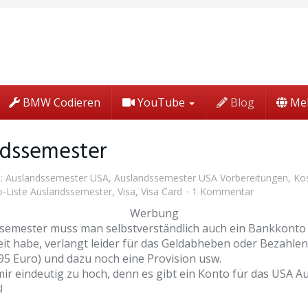
BMW Codieren
YouTube
Blog
Me
ndssemester
):
Auslandssemester USA
,
Auslandssemester USA Vorbereitungen
,
Ko
-Liste Auslandssemester
,
Visa
,
Visa Card
1 Kommentar
Werbung
semester muss man selbstverständlich auch ein Bankkonto b
it habe, verlangt leider für das Geldabheben oder Bezahlen
5 Euro) und dazu noch eine Provision usw.
mir eindeutig zu hoch, denn es gibt ein Konto für das USA 
s
!