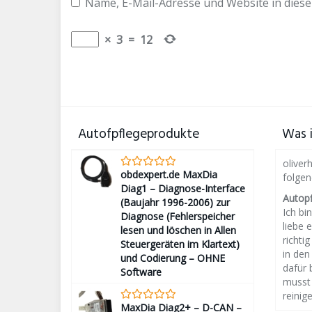
Name, E-Mail-Adresse und Website in dies
×
3
=
12
Autofpflegeprodukte
Was i
oliver
obdexpert.de MaxDia
folge
Diag1 – Diagnose-Interface
Autop
(Baujahr 1996-2006) zur
Ich bin
Diagnose (Fehlerspeicher
liebe 
lesen und löschen in Allen
richti
Steuergeräten im Klartext)
in den
und Codierung – OHNE
dafür 
Software
musst 
reinige
MaxDia Diag2+ – D-CAN –