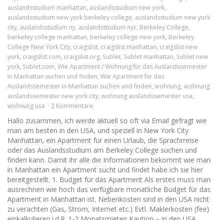
auslandsstudium manhattan
,
auslandsstudium new york
,
auslandsstudium new york berkeley college
,
auslandsstudium new york
city
,
auslandsstudium ny
,
auslandsstudium nyc
,
Berkeley College
,
berkeley college manhattan
,
berkeley college new york
,
Berkeley
College New York City
,
craigslist
,
craigslist manhattan
,
craigslist new
york
,
craigslist.com
,
craigslist.org
,
Sublet
,
Sublet manhattan
,
Sublet new
york
,
Sublet.com
,
Wie Apartment / Wohnung für das Auslandssemester
in Manhattan suchen und finden
,
Wie Apartment für das
Auslandssemester in Manhattan suchen und finden
,
wohnung
,
wohnung
auslandssemester new york city
,
wohnung auslandssemester usa
,
wohnung usa
2 Kommentare
Hallo zusammen, ich werde aktuell so oft via Email gefragt wie
man am besten in den USA, und speziell in New York City
Manhattan, ein Apartment für einen Urlaub, die Sprachrreise
oder das Auslandsstudium am Berkeley College suchen und
finden kann. Damit ihr alle die Informationen bekommt wie man
in Manhattan ein Apartment sucht und findet habe ich sie hier
bereitgestellt. 1. Budget für das Apartment Als erstes muss man
ausrechnen wie hoch das verfügbare monatliche Budget für das
Apartment in Manhattan ist. Nebenkosten sind in den USA nicht
zu verachten (Gas, Strom, Internet etc.) Evtl. Maklerkosten (fee)
einkalkulieren i.d.R. 1-2 Monatsmieten Kaution – in den USA