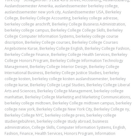
Auslandssemester Amerika
,
auslandssemester berkeley college
,
auslandssemester new york city
,
Auslandssemester USA
,
Berkeley
College
,
Berkeley College Accounting
,
berkeley college adresse
,
berkeley college anschrift
,
Berkeley College Business Administration
,
berkeley college campus
,
Berkeley College College Skills
,
Berkeley
College Computer Information Systems
,
berkeley college course
discription
,
Berkeley College courses
,
Berkeley College Courses
Angebotene Kurse
,
Berkeley College English
,
Berkeley College Fashion
,
Berkeley College Finance
,
Berkeley College Health Services
,
Berkeley
College Honors Program
,
Berkeley College Information Technology
Management
,
Berkeley College Interior Design
,
Berkeley College
International Business
,
Berkeley College Justice Studies
,
berkeley
college kosten
,
berkeley college kosten auslandssemester
,
berkeley
college kurse
,
Berkeley College Legal Studies
,
Berkeley College Liberal
Arts and Sciences
,
Berkeley College Management
,
berkeley college
manhattan
,
Berkeley College Marketing and Marketing Communications
,
berkeley college midtown
,
Berkeley College midtown campus
,
berkeley
college new york
,
Berkeley College New York City
,
Berkeley College ny
,
Berkeley College NYC
,
berkeley college preis
,
berkeley college
studiengebühren
,
berkeley college study abroad
,
business
administration
,
College Skills
,
Computer Information Systems
,
English
,
Fashion
,
Finance
,
Health Services
,
Honors Program
,
Information