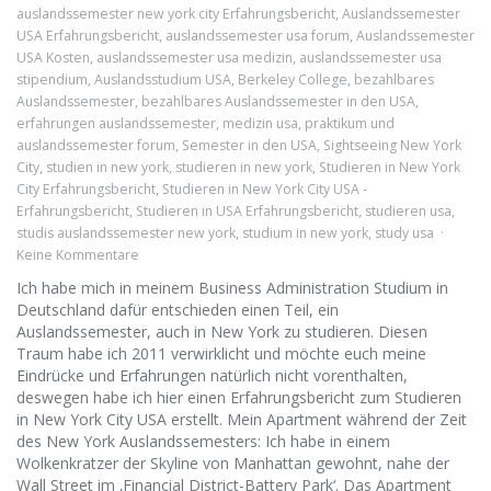
auslandssemester new york city Erfahrungsbericht
,
Auslandssemester
USA Erfahrungsbericht
,
auslandssemester usa forum
,
Auslandssemester
USA Kosten
,
auslandssemester usa medizin
,
auslandssemester usa
stipendium
,
Auslandsstudium USA
,
Berkeley College
,
bezahlbares
Auslandssemester
,
bezahlbares Auslandssemester in den USA
,
erfahrungen auslandssemester
,
medizin usa
,
praktikum und
auslandssemester forum
,
Semester in den USA
,
Sightseeing New York
City
,
studien in new york
,
studieren in new york
,
Studieren in New York
City Erfahrungsbericht
,
Studieren in New York City USA -
Erfahrungsbericht
,
Studieren in USA Erfahrungsbericht
,
studieren usa
,
studis auslandssemester new york
,
studium in new york
,
study usa
Keine Kommentare
Ich habe mich in meinem Business Administration Studium in
Deutschland dafür entschieden einen Teil, ein
Auslandssemester, auch in New York zu studieren. Diesen
Traum habe ich 2011 verwirklicht und möchte euch meine
Eindrücke und Erfahrungen natürlich nicht vorenthalten,
deswegen habe ich hier einen Erfahrungsbericht zum Studieren
in New York City USA erstellt. Mein Apartment während der Zeit
des New York Auslandssemesters: Ich habe in einem
Wolkenkratzer der Skyline von Manhattan gewohnt, nahe der
Wall Street im ‚Financial District-Battery Park‘. Das Apartment