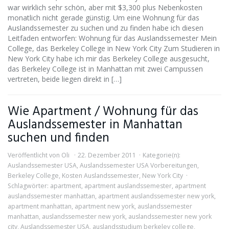
war wirklich sehr schön, aber mit $3,300 plus Nebenkosten
monatlich nicht gerade günstig. Um eine Wohnung für das
Auslandssemester zu suchen und zu finden habe ich diesen
Leitfaden entworfen: Wohnung für das Auslandssemester Mein
College, das Berkeley College in New York City Zum Studieren in
New York City habe ich mir das Berkeley College ausgesucht,
das Berkeley College ist in Manhattan mit zwei Campussen
vertreten, beide liegen direkt in […]
Wie Apartment / Wohnung für das
Auslandssemester in Manhattan
suchen und finden
Veröffentlicht von
Oli
22. Dezember 2011
Kategorie(n):
Auslandssemester USA
,
Auslandssemester USA Vorbereitungen
,
Berkeley College
,
Kosten Auslandssemester
,
New York City
Schlagwörter:
apartment
,
apartment auslandssemester
,
apartment
auslandssemester manhattan
,
apartment auslandssemester new york
,
apartment manhattan
,
apartment new york
,
auslandssemester
manhattan
,
auslandssemester new york
,
auslandssemester new york
city
,
Auslandssemester USA
,
auslandsstudium berkeley college
,