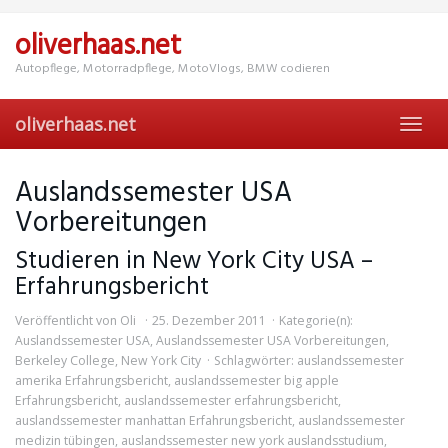
Skip
to
oliverhaas.net
main
content
Autopflege, Motorradpflege, MotoVlogs, BMW codieren
oliverhaas.net
Toggl
navig
Auslandssemester USA
Vorbereitungen
Studieren in New York City USA –
Erfahrungsbericht
Veröffentlicht von
Oli
25. Dezember 2011
Kategorie(n):
Auslandssemester USA
,
Auslandssemester USA Vorbereitungen
,
Berkeley College
,
New York City
Schlagwörter:
auslandssemester
amerika Erfahrungsbericht
,
auslandssemester big apple
Erfahrungsbericht
,
auslandssemester erfahrungsbericht
,
auslandssemester manhattan Erfahrungsbericht
,
auslandssemester
medizin tübingen
,
auslandssemester new york auslandsstudium
,