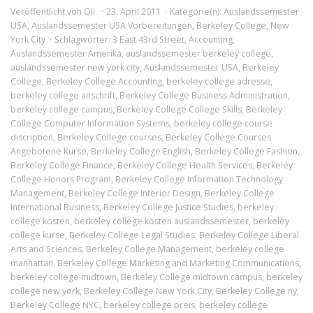
Veröffentlicht von
Oli
23. April 2011
Kategorie(n):
Auslandssemester
USA
,
Auslandssemester USA Vorbereitungen
,
Berkeley College
,
New
York City
Schlagwörter:
3 East 43rd Street
,
Accounting
,
Auslandssemester Amerika
,
auslandssemester berkeley college
,
auslandssemester new york city
,
Auslandssemester USA
,
Berkeley
College
,
Berkeley College Accounting
,
berkeley college adresse
,
berkeley college anschrift
,
Berkeley College Business Administration
,
berkeley college campus
,
Berkeley College College Skills
,
Berkeley
College Computer Information Systems
,
berkeley college course
discription
,
Berkeley College courses
,
Berkeley College Courses
Angebotene Kurse
,
Berkeley College English
,
Berkeley College Fashion
,
Berkeley College Finance
,
Berkeley College Health Services
,
Berkeley
College Honors Program
,
Berkeley College Information Technology
Management
,
Berkeley College Interior Design
,
Berkeley College
International Business
,
Berkeley College Justice Studies
,
berkeley
college kosten
,
berkeley college kosten auslandssemester
,
berkeley
college kurse
,
Berkeley College Legal Studies
,
Berkeley College Liberal
Arts and Sciences
,
Berkeley College Management
,
berkeley college
manhattan
,
Berkeley College Marketing and Marketing Communications
,
berkeley college midtown
,
Berkeley College midtown campus
,
berkeley
college new york
,
Berkeley College New York City
,
Berkeley College ny
,
Berkeley College NYC
,
berkeley college preis
,
berkeley college