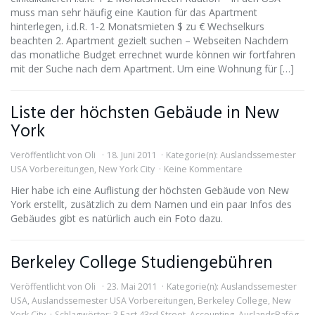
muss man sehr häufig eine Kaution für das Apartment
hinterlegen, i.d.R. 1-2 Monatsmieten $ zu € Wechselkurs
beachten 2. Apartment gezielt suchen – Webseiten Nachdem
das monatliche Budget errechnet wurde können wir fortfahren
mit der Suche nach dem Apartment. Um eine Wohnung für […]
Liste der höchsten Gebäude in New
York
Veröffentlicht von
Oli
18. Juni 2011
Kategorie(n):
Auslandssemester
USA Vorbereitungen
,
New York City
Keine Kommentare
Hier habe ich eine Auflistung der höchsten Gebäude von New
York erstellt, zusätzlich zu dem Namen und ein paar Infos des
Gebäudes gibt es natürlich auch ein Foto dazu.
Berkeley College Studiengebühren
Veröffentlicht von
Oli
23. Mai 2011
Kategorie(n):
Auslandssemester
USA
,
Auslandssemester USA Vorbereitungen
,
Berkeley College
,
New
York City
Schlagwörter:
3 East 43rd Street
,
Accounting
,
AuslandsBafög
,