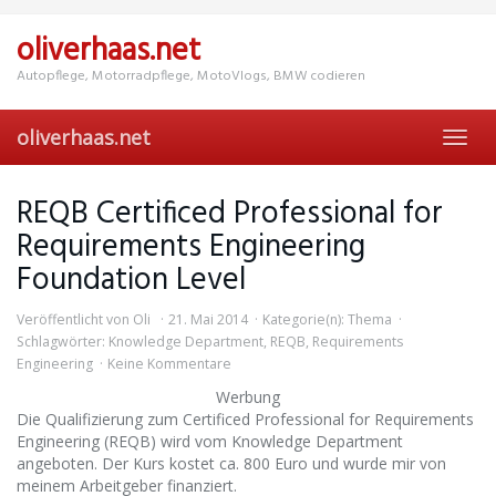
Skip
to
oliverhaas.net
main
content
Autopflege, Motorradpflege, MotoVlogs, BMW codieren
oliverhaas.net
Toggl
navig
REQB Certificed Professional for
Requirements Engineering
Foundation Level
Veröffentlicht von
Oli
21. Mai 2014
Kategorie(n):
Thema
Schlagwörter:
Knowledge Department
,
REQB
,
Requirements
Engineering
Keine Kommentare
Werbung
Die Qualifizierung zum Certificed Professional for Requirements
Engineering (REQB) wird vom Knowledge Department
angeboten. Der Kurs kostet ca. 800 Euro und wurde mir von
meinem Arbeitgeber finanziert.