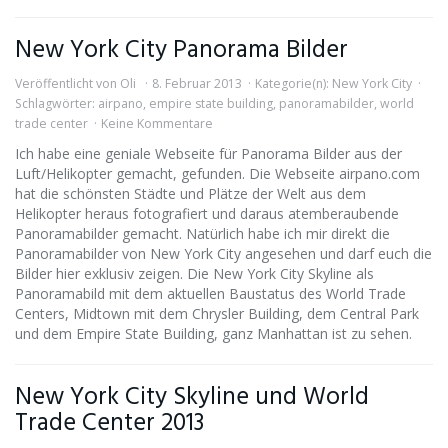
New York City Panorama Bilder
Veröffentlicht von
Oli
8. Februar 2013
Kategorie(n):
New York City
Schlagwörter:
airpano
,
empire state building
,
panoramabilder
,
world
trade center
Keine Kommentare
Ich habe eine geniale Webseite für Panorama Bilder aus der
Luft/Helikopter gemacht, gefunden. Die Webseite airpano.com
hat die schönsten Städte und Plätze der Welt aus dem
Helikopter heraus fotografiert und daraus atemberaubende
Panoramabilder gemacht. Natürlich habe ich mir direkt die
Panoramabilder von New York City angesehen und darf euch die
Bilder hier exklusiv zeigen. Die New York City Skyline als
Panoramabild mit dem aktuellen Baustatus des World Trade
Centers, Midtown mit dem Chrysler Building, dem Central Park
und dem Empire State Building, ganz Manhattan ist zu sehen.
New York City Skyline und World
Trade Center 2013