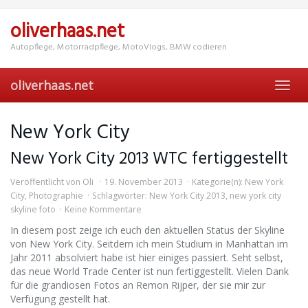
Skip
to
oliverhaas.net
main
content
Autopflege, Motorradpflege, MotoVlogs, BMW codieren
oliverhaas.net
Toggl
navig
New York City
New York City 2013 WTC fertiggestellt
Veröffentlicht von
Oli
19. November 2013
Kategorie(n):
New York
City
,
Photographie
Schlagwörter:
New York City 2013
,
new york city
skyline foto
Keine Kommentare
In diesem post zeige ich euch den aktuellen Status der Skyline
von New York City. Seitdem ich mein Studium in Manhattan im
Jahr 2011 absolviert habe ist hier einiges passiert. Seht selbst,
das neue World Trade Center ist nun fertiggestellt. Vielen Dank
für die grandiosen Fotos an Remon Rijper, der sie mir zur
Verfügung gestellt hat.