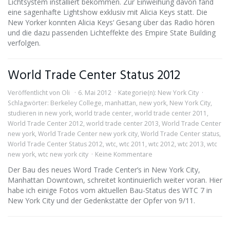
Lichtsystem installiert bekommen. Zur Einweihung davon fand
eine sagenhafte Lightshow exklusiv mit Alicia Keys statt. Die
New Yorker konnten Alicia Keys‘ Gesang über das Radio hören
und die dazu passenden Lichteffekte des Empire State Building
verfolgen.
World Trade Center Status 2012
Veröffentlicht von
Oli
6. Mai 2012
Kategorie(n):
New York City
Schlagwörter:
Berkeley College
,
manhattan
,
new york
,
New York City
,
studieren in new york
,
world trade center
,
world trade center 2011
,
World Trade Center 2012
,
world trade center 2013
,
World Trade Center
new york
,
World Trade Center new york city
,
World Trade Center status
,
World Trade Center Status 2012
,
wtc
,
wtc 2011
,
wtc 2012
,
wtc 2013
,
wtc
new york
,
wtc new york city
Keine Kommentare
Der Bau des neues Word Trade Center’s in New York City,
Manhattan Downtown, schreitet kontinuierlich weiter voran. Hier
habe ich einige Fotos vom aktuellen Bau-Status des WTC 7 in
New York City und der Gedenkstätte der Opfer von 9/11.