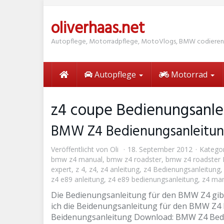
Skip
to
oliverhaas.net
main
content
Autopflege, Motorradpflege, MotoVlogs, BMW codieren
Autopflege
Motorrad
z4 coupe Bedienungsanle
BMW Z4 Bedienungsanleitu
Veröffentlicht von
Oli
18. September 2012
Kategor
bmw z4 manual
,
bmw z4 roadster
,
bmw z4 roadster 
expert
,
z 4
,
z4
,
z4 anleitung
,
z4 Bedienungsanleitung
z4 e89 anleitung
,
z4 e89 bedienungsanleitung
,
z4 ma
Die Bedienungsanleitung für den BMW Z4 gibt 
ich die Beidenungsanleitung für den BMW Z4 E
Beidenungsanleitung Download: BMW Z4 Bed