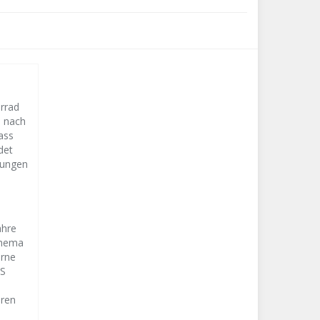
orrad
s nach
ass
det
lungen
ahre
Thema
erne
CS
eren