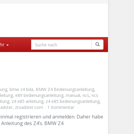
hr
tung
,
bmw z4 bda
,
BMW Z4 Bedienungsanleitung
,
leitung
,
e89 bedienungsanleitung
,
manual
,
ncs
,
ncs
itung
,
z4 e85 anleitung
,
z4 e85 bedienungsanleitung
,
oadster
,
zroadster.com
1 Kommentar
einmal registrieren und anmelden. Daher habe
r Anleitung des Z4’s. BMW Z4