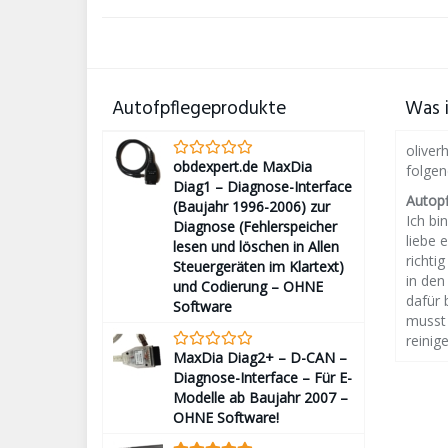
Autofpflegeprodukte
Was i
oliver
obdexpert.de MaxDia
folge
Diag1 – Diagnose-Interface
Autop
(Baujahr 1996-2006) zur
Ich bin
Diagnose (Fehlerspeicher
liebe 
lesen und löschen in Allen
richti
Steuergeräten im Klartext)
in den
und Codierung – OHNE
dafür 
Software
musst 
reinige
MaxDia Diag2+ – D-CAN –
Diagnose-Interface – Für E-
Modelle ab Baujahr 2007 –
OHNE Software!