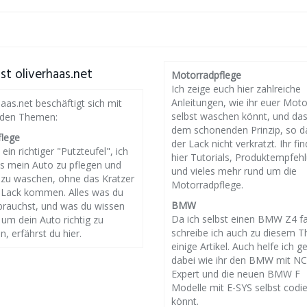
st oliverhaas.net
Motorradpflege
Ich zeige euch hier zahlreiche
Anleitungen, wie ihr euer Mot
haas.net beschäftigt sich mit
selbst waschen könnt, und da
nden Themen:
dem schonenden Prinzip, so d
flege
der Lack nicht verkratzt. Ihr fin
 ein richtiger "Putzteufel", ich
hier Tutorials, Produktempfeh
es mein Auto zu pflegen und
und vieles mehr rund um die
g zu waschen, ohne das Kratzer
Motorradpflege.
 Lack kommen. Alles was du
BMW
brauchst, und was du wissen
Da ich selbst einen BMW Z4 f
um dein Auto richtig zu
schreibe ich auch zu diesem 
n, erfährst du hier.
einige Artikel. Auch helfe ich g
dabei wie ihr den BMW mit N
Expert und die neuen BMW F
Modelle mit E-SYS selbst codi
könnt.