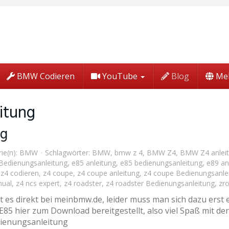
BMW Codieren
YouTube
Blog
Me
itung
ng
ie(n):
BMW
Schlagwörter:
BMW
,
bmw z 4
,
BMW Z4
,
BMW Z4 anlei
Bedienungsanleitung
,
e85 anleitung
,
e85 bedienungsanleitung
,
e89 an
,
z4 codieren
,
z4 coupe
,
z4 coupe anleitung
,
z4 coupe Bedienungsanle
nual
,
z4 ncs expert
,
z4 roadster
,
z4 roadster Bedienungsanleitung
,
zr
es direkt bei meinbmw.de, leider muss man sich dazu erst 
85 hier zum Download bereitgestellt, also viel Spaß mit de
ienungsanleitung