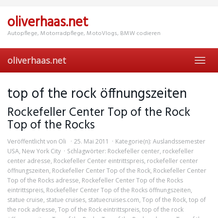
Skip
to
oliverhaas.net
main
content
Autopflege, Motorradpflege, MotoVlogs, BMW codieren
oliverhaas.net
Toggl
navig
top of the rock öffnungszeiten
Rockefeller Center Top of the Rock
Top of the Rocks
Veröffentlicht von
Oli
25. Mai 2011
Kategorie(n):
Auslandssemester
USA
,
New York City
Schlagwörter:
Rockefeller center
,
rockefeller
center adresse
,
Rockefeller Center eintrittspreis
,
rockefeller center
öffnungszeiten
,
Rockefeller Center Top of the Rock
,
Rockefeller Center
Top of the Rocks adresse
,
Rockefeller Center Top of the Rocks
eintrittspreis
,
Rockefeller Center Top of the Rocks öffnungszeiten
,
statue cruise
,
statue cruises
,
statuecruises.com
,
Top of the Rock
,
top of
the rock adresse
,
Top of the Rock eintrittspreis
,
top of the rock