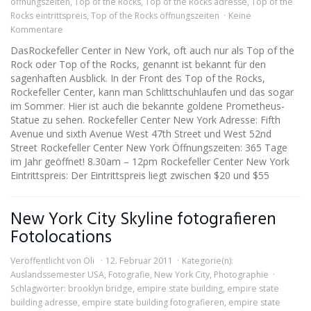
öffnungszeiten
,
Top of the Rocks
,
Top of the Rocks adresse
,
Top of the
Rocks eintrittspreis
,
Top of the Rocks öffnungszeiten
Keine
Kommentare
DasRockefeller Center in New York, oft auch nur als Top of the
Rock oder Top of the Rocks, genannt ist bekannt für den
sagenhaften Ausblick. In der Front des Top of the Rocks,
Rockefeller Center, kann man Schlittschuhlaufen und das sogar
im Sommer. Hier ist auch die bekannte goldene Prometheus-
Statue zu sehen. Rockefeller Center New York Adresse: Fifth
Avenue und sixth Avenue West 47th Street und West 52nd
Street Rockefeller Center New York Öffnungszeiten: 365 Tage
im Jahr geöffnet! 8.30am – 12pm Rockefeller Center New York
Eintrittspreis: Der Eintrittspreis liegt zwischen $20 und $55
New York City Skyline fotografieren
Fotolocations
Veröffentlicht von
Oli
12. Februar 2011
Kategorie(n):
Auslandssemester USA
,
Fotografie
,
New York City
,
Photographie
Schlagwörter:
brooklyn bridge
,
empire state building
,
empire state
building adresse
,
empire state building fotografieren
,
empire state