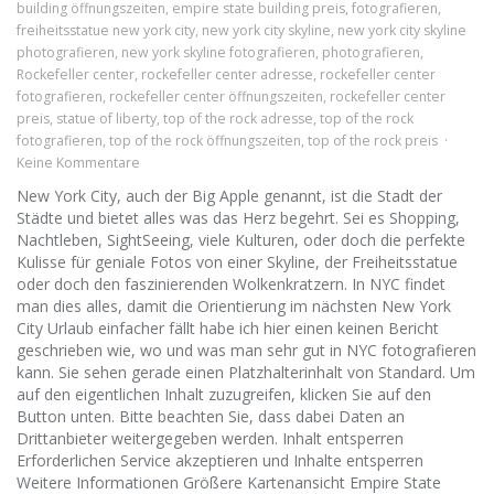
building öffnungszeiten
,
empire state building preis
,
fotografieren
,
freiheitsstatue new york city
,
new york city skyline
,
new york city skyline
photografieren
,
new york skyline fotografieren
,
photografieren
,
Rockefeller center
,
rockefeller center adresse
,
rockefeller center
fotografieren
,
rockefeller center öffnungszeiten
,
rockefeller center
preis
,
statue of liberty
,
top of the rock adresse
,
top of the rock
fotografieren
,
top of the rock öffnungszeiten
,
top of the rock preis
Keine Kommentare
New York City, auch der Big Apple genannt, ist die Stadt der
Städte und bietet alles was das Herz begehrt. Sei es Shopping,
Nachtleben, SightSeeing, viele Kulturen, oder doch die perfekte
Kulisse für geniale Fotos von einer Skyline, der Freiheitsstatue
oder doch den faszinierenden Wolkenkratzern. In NYC findet
man dies alles, damit die Orientierung im nächsten New York
City Urlaub einfacher fällt habe ich hier einen keinen Bericht
geschrieben wie, wo und was man sehr gut in NYC fotografieren
kann. Sie sehen gerade einen Platzhalterinhalt von Standard. Um
auf den eigentlichen Inhalt zuzugreifen, klicken Sie auf den
Button unten. Bitte beachten Sie, dass dabei Daten an
Drittanbieter weitergegeben werden. Inhalt entsperren
Erforderlichen Service akzeptieren und Inhalte entsperren
Weitere Informationen Größere Kartenansicht Empire State