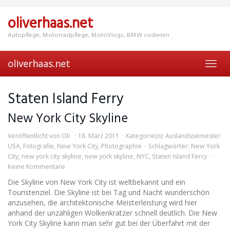
Skip
to
oliverhaas.net
main
content
Autopflege, Motorradpflege, MotoVlogs, BMW codieren
oliverhaas.net
Toggl
navig
Staten Island Ferry
New York City Skyline
Veröffentlicht von
Oli
18. März 2011
Kategorie(n):
Auslandssemester
USA
,
Fotografie
,
New York City
,
Photographie
Schlagwörter:
New York
City
,
new york city skyline
,
new york skyline
,
NYC
,
Staten Island Ferry
Keine Kommentare
Die Skyline von New York City ist weltbekannt und ein
Touristenziel. Die Skyline ist bei Tag und Nacht wunderschön
anzusehen, die architektonische Meisterleistung wird hier
anhand der unzähligen Wolkenkratzer schnell deutlich. Die New
York City Skyline kann man sehr gut bei der Überfahrt mit der