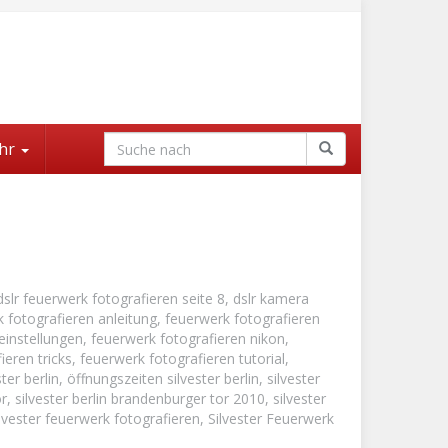
hr
dslr feuerwerk fotografieren seite 8
,
dslr kamera
 fotografieren anleitung
,
feuerwerk fotografieren
einstellungen
,
feuerwerk fotografieren nikon
,
ieren tricks
,
feuerwerk fotografieren tutorial
,
ster berlin
,
öffnungszeiten silvester berlin
,
silvester
or
,
silvester berlin brandenburger tor 2010
,
silvester
ilvester feuerwerk fotografieren
,
Silvester Feuerwerk