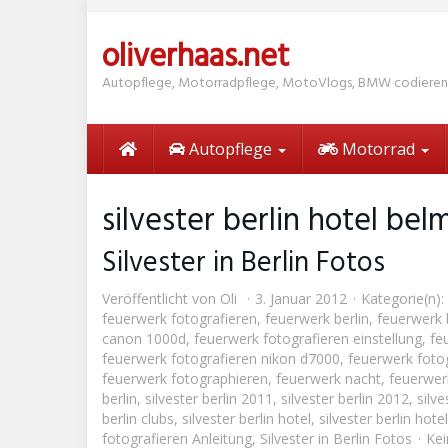
Skip
to
oliverhaas.net
main
content
Autopflege, Motorradpflege, MotoVlogs, BMW codieren
Autopflege
Motorrad
silvester berlin hotel be
Silvester in Berlin Fotos
Veröffentlicht von
Oli
3. Januar 2012
Kategorie(n):
feuerwerk fotografieren
,
feuerwerk berlin
,
feuerwerk 
canon 1000d
,
feuerwerk fotografieren einstellung
,
fe
feuerwerk fotografieren nikon d7000
,
feuerwerk fotog
feuerwerk fotographieren
,
feuerwerk nacht
,
feuerwer
berlin
,
silvester berlin 2011
,
silvester berlin 2012
,
silve
berlin clubs
,
silvester berlin hotel
,
silvester berlin hot
fotografieren Anleitung
,
Silvester in Berlin Fotos
Ke