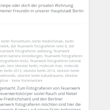
sco, Kneipe oder doch der privaten Wohnung.
 meiner Freundin in unserer Hauptstadt Berlin
,
berlin fernsehturm
,
berlin friedrichshain
,
berlin
erwerk
,
dslr feuerwerk fotografieren seite 8
,
dslr
euerwerk fotografieren anleitung
,
feuerwerk
ieren kamera einstellungen
,
feuerwerk fotografieren
tografieren tricks
,
feuerwerk fotografieren tutorial
,
hain
,
kino silvester berlin
,
molecule man
,
molecule
ter berlin 2013
,
silvester berlin 2014
,
silvester berlin
l belmondo
,
silvester berlin kulturbrauerei
,
silvester
eptow
Keine Kommentare
in gemacht. Zum Fotografieren von Feuerwerk
e Feuerwerkskörper soviel Rauch und Nebel
w-Friedrichshain) und den Berliner
euerwerk fotografieren möchten sind hier die
uerwerk: Kamera auf einem Stativ befestigen