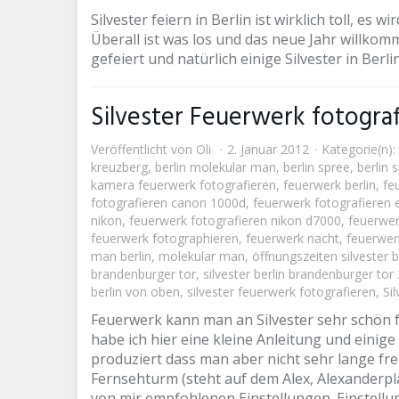
Silvester feiern in Berlin ist wirklich toll, es
Überall ist was los und das neue Jahr willkom
gefeiert und natürlich einige Silvester in Berl
Silvester Feuerwerk fotograf
Veröffentlicht von
Oli
2. Januar 2012
Kategorie(n):
kreuzberg
,
berlin molekular man
,
berlin spree
,
berlin
kamera feuerwerk fotografieren
,
feuerwerk berlin
,
fe
fotografieren canon 1000d
,
feuerwerk fotografieren e
nikon
,
feuerwerk fotografieren nikon d7000
,
feuerwer
feuerwerk fotographieren
,
feuerwerk nacht
,
feuerwer
man berlin
,
molekular man
,
öffnungszeiten silvester b
brandenburger tor
,
silvester berlin brandenburger tor
berlin von oben
,
silvester feuerwerk fotografieren
,
Si
Feuerwerk kann man an Silvester sehr schön f
habe ich hier eine kleine Anleitung und einig
produziert dass man aber nicht sehr lange fre
Fernsehturm (steht auf dem Alex, Alexanderplat
von mir empfohlenen Einstellungen. Einstellu