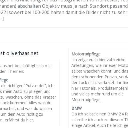
orhanden) abschalten Objektiv muss je nach Standort passen
 Isowert bei 100-200 halten damit die Bilder nicht zu sehr
…]
st oliverhaas.net
Motorradpflege
Ich zeige euch hier zahlreiche
Anleitungen, wie ihr euer Mot
haas.net beschäftigt sich mit
selbst waschen könnt, und da
nden Themen:
dem schonenden Prinzip, so d
flege
der Lack nicht verkratzt. Ihr fin
 ein richtiger "Putzteufel", ich
hier Tutorials, Produktempfeh
es mein Auto zu pflegen und
und vieles mehr rund um die
g zu waschen, ohne das Kratzer
Motorradpflege.
 Lack kommen. Alles was du
BMW
brauchst, und was du wissen
Da ich selbst einen BMW Z4 f
um dein Auto richtig zu
schreibe ich auch zu diesem 
n, erfährst du hier.
einige Artikel. Auch helfe ich g