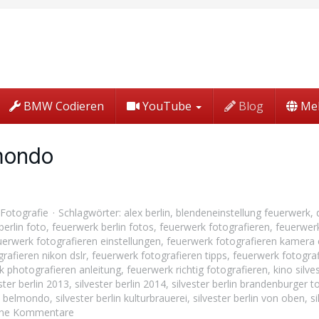
BMW Codieren
YouTube
Blog
Me
lmondo
Fotografie
Schlagwörter:
alex berlin
,
blendeneinstellung feuerwerk
,
berlin foto
,
feuerwerk berlin fotos
,
feuerwerk fotografieren
,
feuerwerk
uerwerk fotografieren einstellungen
,
feuerwerk fotografieren kamera 
rafieren nikon dslr
,
feuerwerk fotografieren tipps
,
feuerwerk fotograf
k photografieren anleitung
,
feuerwerk richtig fotografieren
,
kino silve
ster berlin 2013
,
silvester berlin 2014
,
silvester berlin brandenburger t
el belmondo
,
silvester berlin kulturbrauerei
,
silvester berlin von oben
,
s
ine Kommentare