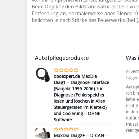
Beim Objektiv den Bildstabilisator (sofern v
Entfernung an, normalerweise aber Blende10-22
belichten je nach Stärke des Feuerwerks (bei [
Autofpflegeprodukte
Was i
oliver
obdexpert.de MaxDia
folge
Diag1 – Diagnose-Interface
Autop
(Baujahr 1996-2006) zur
Ich bin
Diagnose (Fehlerspeicher
liebe 
lesen und löschen in Allen
richti
Steuergeräten im Klartext)
in den
und Codierung – OHNE
dafür 
Software
musst 
reinige
MaxDia Diag2+ – D-CAN –