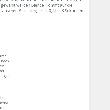
d gewählt werden Blende: Kommt auf die
 rauschen Belichtungszeit: 0,4 bis 8 Sekunden
orrad
s nach
ass
det
lungen
ahre
Thema
erne