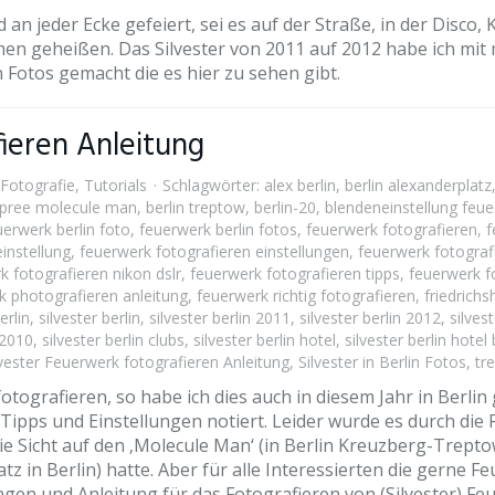
 wird an jeder Ecke gefeiert, sei es auf der Straße, in der Di
men geheißen. Das Silvester von 2011 auf 2012 habe ich mit
in Fotos gemacht die es hier zu sehen gibt.
ieren Anleitung
Fotografie
,
Tutorials
Schlagwörter:
alex berlin
,
berlin alexanderplatz
 spree molecule man
,
berlin treptow
,
berlin-20
,
blendeneinstellung feu
uerwerk berlin foto
,
feuerwerk berlin fotos
,
feuerwerk fotografieren
,
f
instellung
,
feuerwerk fotografieren einstellungen
,
feuerwerk fotograf
k fotografieren nikon dslr
,
feuerwerk fotografieren tipps
,
feuerwerk fo
k photografieren anleitung
,
feuerwerk richtig fotografieren
,
friedrichs
erlin
,
silvester berlin
,
silvester berlin 2011
,
silvester berlin 2012
,
silves
 2010
,
silvester berlin clubs
,
silvester berlin hotel
,
silvester berlin hote
lvester Feuerwerk fotografieren Anleitung
,
Silvester in Berlin Fotos
,
tr
otografieren, so habe ich dies auch in diesem Jahr in Berl
e Tipps und Einstellungen notiert. Leider wurde es durch di
ie Sicht auf den ‚Molecule Man‘ (in Berlin Kreuzberg-Trepto
z in Berlin) hatte. Aber für alle Interessierten die gerne F
ngen und Anleitung für das Fotografieren von (Silvester) Fe