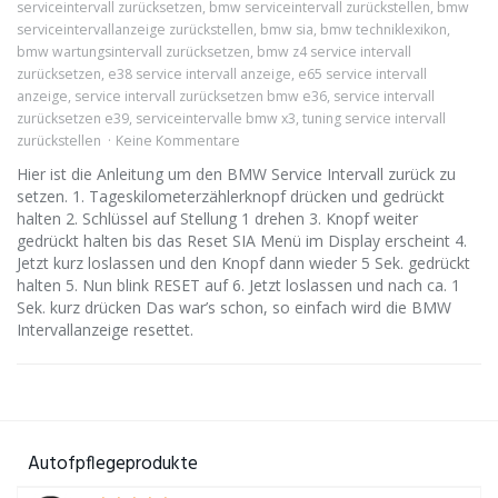
serviceintervall zurücksetzen
,
bmw serviceintervall zurückstellen
,
bmw
serviceintervallanzeige zurückstellen
,
bmw sia
,
bmw techniklexikon
,
bmw wartungsintervall zurücksetzen
,
bmw z4 service intervall
zurücksetzen
,
e38 service intervall anzeige
,
e65 service intervall
anzeige
,
service intervall zurücksetzen bmw e36
,
service intervall
zurücksetzen e39
,
serviceintervalle bmw x3
,
tuning service intervall
zurückstellen
Keine Kommentare
Hier ist die Anleitung um den BMW Service Intervall zurück zu
setzen. 1. Tageskilometerzählerknopf drücken und gedrückt
halten 2. Schlüssel auf Stellung 1 drehen 3. Knopf weiter
gedrückt halten bis das Reset SIA Menü im Display erscheint 4.
Jetzt kurz loslassen und den Knopf dann wieder 5 Sek. gedrückt
halten 5. Nun blink RESET auf 6. Jetzt loslassen und nach ca. 1
Sek. kurz drücken Das war’s schon, so einfach wird die BMW
Intervallanzeige resettet.
Autofpflegeprodukte