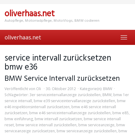
Skip
to
oliverhaas.net
main
content
Autopflege, Motorradpflege, MotoVlogs, BMW codieren
oliverhaas.net
Toggl
navig
service intervall zurücksetzen
bmw e36
BMW Service Intervall zurücksetzen
Veröffentlicht von
Oli
30. Oktober 2012
Kategorie(n):
BMW
Schlagwörter:
3er serviceintervallanzeige zurückstellen
,
BMW
,
bmw 1er
service intervall
,
bmw e39 serviceintervallanzeige zurückstellen
,
bmw
e46 inspektionsintervall zurücksetzen
,
bmw e46 service intervall
zurücksetzen
,
bmw e46 serviceintervallanzeige zurückstellen
,
bmw e85
,
bmw einführung
,
bmw intervall zurücksetzen
,
bmw service intervall
reset
,
bmw service intervall zurückstellen
,
bmw serviceanzeige
,
bmw
serviceanzeige zurücksetzen
,
bmw serviceanzeige zurückstellen
,
bmw