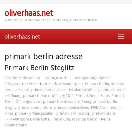
Skip
to
oliverhaas.net
main
content
Autopflege, Motorradpflege, MotoVlogs, BMW codieren
oliverhaas.net
Toggl
navig
primark berlin adresse
Primark Berlin Steglitz
Veröffentlicht von
Oli
30. August 2012
Kategorie(n):
Thema
Schlagwörter:
Primark
,
primark alexanderplatz
,
Primark Berlin
,
primark
berlin adresse
,
primark berlin alexanderplatz eröffnung
,
primark berlin
eröffnung
,
primark berlin eröffnung 2011
,
Primark Berlin Fotos
,
Primark
Berlin Öffnungszeiten
,
primark berlin ssc eröffnung
,
primark berlin
steglitz
,
primark berlin store
,
primark deutschland
,
PRIMARK in Berlin -
Mitte
,
primark öffnungszeiten
,
primark online shop
,
primark store
,
PRIMARK store Berlin Mitte
,
Primark.de
,
topshop berlin
Keine
Kommentare