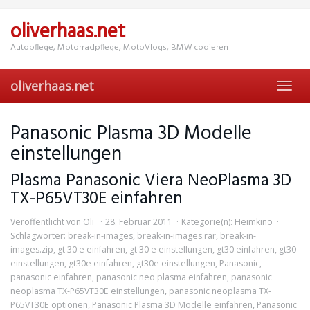
Skip
to
oliverhaas.net
main
content
Autopflege, Motorradpflege, MotoVlogs, BMW codieren
oliverhaas.net
Toggl
navig
Panasonic Plasma 3D Modelle
einstellungen
Plasma Panasonic Viera NeoPlasma 3D
TX-P65VT30E einfahren
Veröffentlicht von
Oli
28. Februar 2011
Kategorie(n):
Heimkino
Schlagwörter:
break-in-images
,
break-in-images.rar
,
break-in-
images.zip
,
gt 30 e einfahren
,
gt 30 e einstellungen
,
gt30 einfahren
,
gt30
einstellungen
,
gt30e einfahren
,
gt30e einstellungen
,
Panasonic
,
panasonic einfahren
,
panasonic neo plasma einfahren
,
panasonic
neoplasma TX-P65VT30E einstellungen
,
panasonic neoplasma TX-
P65VT30E optionen
,
Panasonic Plasma 3D Modelle einfahren
,
Panasonic