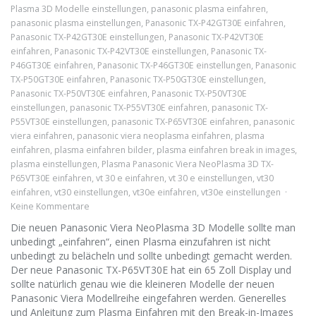
Plasma 3D Modelle einstellungen
,
panasonic plasma einfahren
,
panasonic plasma einstellungen
,
Panasonic TX-P42GT30E einfahren
,
Panasonic TX-P42GT30E einstellungen
,
Panasonic TX-P42VT30E
einfahren
,
Panasonic TX-P42VT30E einstellungen
,
Panasonic TX-
P46GT30E einfahren
,
Panasonic TX-P46GT30E einstellungen
,
Panasonic
TX-P50GT30E einfahren
,
Panasonic TX-P50GT30E einstellungen
,
Panasonic TX-P50VT30E einfahren
,
Panasonic TX-P50VT30E
einstellungen
,
panasonic TX-P55VT30E einfahren
,
panasonic TX-
P55VT30E einstellungen
,
panasonic TX-P65VT30E einfahren
,
panasonic
viera einfahren
,
panasonic viera neoplasma einfahren
,
plasma
einfahren
,
plasma einfahren bilder
,
plasma einfahren break in images
,
plasma einstellungen
,
Plasma Panasonic Viera NeoPlasma 3D TX-
P65VT30E einfahren
,
vt 30 e einfahren
,
vt 30 e einstellungen
,
vt30
einfahren
,
vt30 einstellungen
,
vt30e einfahren
,
vt30e einstellungen
Keine Kommentare
Die neuen Panasonic Viera NeoPlasma 3D Modelle sollte man
unbedingt „einfahren“, einen Plasma einzufahren ist nicht
unbedingt zu belächeln und sollte unbedingt gemacht werden.
Der neue Panasonic TX-P65VT30E hat ein 65 Zoll Display und
sollte natürlich genau wie die kleineren Modelle der neuen
Panasonic Viera Modellreihe eingefahren werden. Generelles
und Anleitung zum Plasma Einfahren mit den Break-in-Images