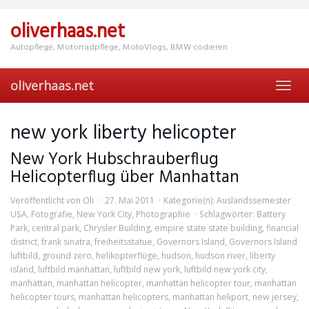
Skip
to
oliverhaas.net
main
content
Autopflege, Motorradpflege, MotoVlogs, BMW codieren
oliverhaas.net
Toggl
navig
new york liberty helicopter
New York Hubschrauberflug
Helicopterflug über Manhattan
Veröffentlicht von
Oli
27. Mai 2011
Kategorie(n):
Auslandssemester
USA
,
Fotografie
,
New York City
,
Photographie
Schlagwörter:
Battery
Park
,
central park
,
Chrysler Building
,
empire state state building
,
financial
district
,
frank sinatra
,
freiheitsstatue
,
Governors Island
,
Governors Island
luftbild
,
ground zero
,
helikopterflüge
,
hudson
,
hudson river
,
liberty
island
,
luftbild manhattan
,
luftbild new york
,
luftbild new york city
,
manhattan
,
manhattan helicopter
,
manhattan helicopter tour
,
manhattan
helicopter tours
,
manhattan helicopters
,
manhattan heliport
,
new jersey
,