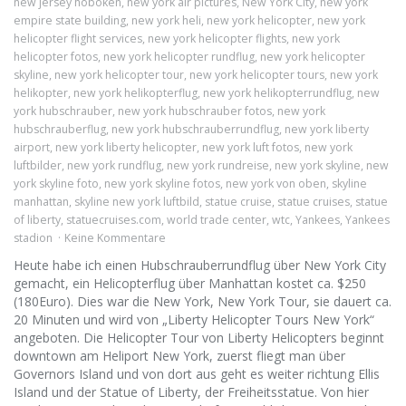
new jersey hoboken
,
new york air pictures
,
New York City
,
new york
empire state building
,
new york heli
,
new york helicopter
,
new york
helicopter flight services
,
new york helicopter flights
,
new york
helicopter fotos
,
new york helicopter rundflug
,
new york helicopter
skyline
,
new york helicopter tour
,
new york helicopter tours
,
new york
helikopter
,
new york helikopterflug
,
new york helikopterrundflug
,
new
york hubschrauber
,
new york hubschrauber fotos
,
new york
hubschrauberflug
,
new york hubschrauberrundflug
,
new york liberty
airport
,
new york liberty helicopter
,
new york luft fotos
,
new york
luftbilder
,
new york rundflug
,
new york rundreise
,
new york skyline
,
new
york skyline foto
,
new york skyline fotos
,
new york von oben
,
skyline
manhattan
,
skyline new york luftbild
,
statue cruise
,
statue cruises
,
statue
of liberty
,
statuecruises.com
,
world trade center
,
wtc
,
Yankees
,
Yankees
stadion
Keine Kommentare
Heute habe ich einen Hubschrauberrundflug über New York City
gemacht, ein Helicopterflug über Manhattan kostet ca. $250
(180Euro). Dies war die New York, New York Tour, sie dauert ca.
20 Minuten und wird von „Liberty Helicopter Tours New York“
angeboten. Die Helicopter Tour von Liberty Helicopters beginnt
downtown am Heliport New York, zuerst fliegt man über
Governors Island und von dort aus geht es weiter richtung Ellis
Island und der Statue of Liberty, der Freiheitsstatue. Von hier