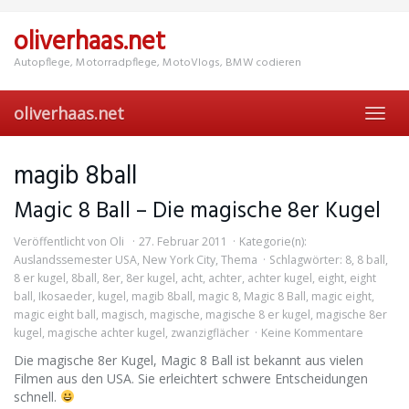
Skip
to
oliverhaas.net
main
content
Autopflege, Motorradpflege, MotoVlogs, BMW codieren
oliverhaas.net
Toggl
navig
magib 8ball
Magic 8 Ball – Die magische 8er Kugel
Veröffentlicht von
Oli
27. Februar 2011
Kategorie(n):
Auslandssemester USA
,
New York City
,
Thema
Schlagwörter:
8
,
8 ball
,
8 er kugel
,
8ball
,
8er
,
8er kugel
,
acht
,
achter
,
achter kugel
,
eight
,
eight
ball
,
Ikosaeder
,
kugel
,
magib 8ball
,
magic 8
,
Magic 8 Ball
,
magic eight
,
magic eight ball
,
magisch
,
magische
,
magische 8 er kugel
,
magische 8er
kugel
,
magische achter kugel
,
zwanzigflächer
Keine Kommentare
Die magische 8er Kugel, Magic 8 Ball ist bekannt aus vielen
Filmen aus den USA. Sie erleichtert schwere Entscheidungen
schnell.