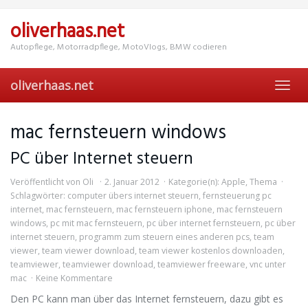
Skip
to
oliverhaas.net
main
content
Autopflege, Motorradpflege, MotoVlogs, BMW codieren
oliverhaas.net
Toggl
navig
mac fernsteuern windows
PC über Internet steuern
Veröffentlicht von
Oli
2. Januar 2012
Kategorie(n):
Apple
,
Thema
Schlagwörter:
computer übers internet steuern
,
fernsteuerung pc
internet
,
mac fernsteuern
,
mac fernsteuern iphone
,
mac fernsteuern
windows
,
pc mit mac fernsteuern
,
pc über internet fernsteuern
,
pc über
internet steuern
,
programm zum steuern eines anderen pcs
,
team
viewer
,
team viewer download
,
team viewer kostenlos downloaden
,
teamviewer
,
teamviewer download
,
teamviewer freeware
,
vnc unter
mac
Keine Kommentare
Den PC kann man über das Internet fernsteuern, dazu gibt es