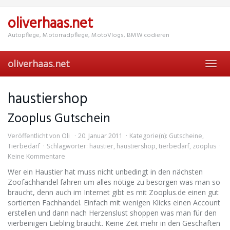
Skip
to
oliverhaas.net
main
content
Autopflege, Motorradpflege, MotoVlogs, BMW codieren
oliverhaas.net
Toggl
navig
haustiershop
Zooplus Gutschein
Veröffentlicht von
Oli
20. Januar 2011
Kategorie(n):
Gutscheine
,
Tierbedarf
Schlagwörter:
haustier
,
haustiershop
,
tierbedarf
,
zooplus
Keine Kommentare
Wer ein Haustier hat muss nicht unbedingt in den nächsten
Zoofachhandel fahren um alles nötige zu besorgen was man so
braucht, denn auch im Internet gibt es mit Zooplus.de einen gut
sortierten Fachhandel. Einfach mit wenigen Klicks einen Account
erstellen und dann nach Herzenslust shoppen was man für den
vierbeinigen Liebling braucht. Keine Zeit mehr in den Geschäften