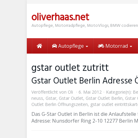
Skip
to
oliverhaas.net
main
content
Autopflege, Motorradpflege, MotoVlogs, BMW codieren
Autopflege
Motorrad
gstar outlet zutritt
Gstar Outlet Berlin Adresse
Veröffentlicht von
Oli
6. Mai 2012
Kategorie(n):
Be
neuss
,
Gstar
,
Gstar Outlet
,
Gstar Outlet Berlin
,
Gstar 
Outlet Berlin Öffnungszeiten
,
gstar outlet eintrittskar
Das G-Star Outlet in Berlin ist die Anlaufstelle
Adresse: Nunsdorfer Ring 2-10 12277 Berlin Ma