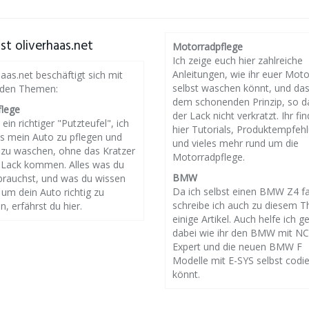
st oliverhaas.net
Motorradpflege
Ich zeige euch hier zahlreiche
Anleitungen, wie ihr euer Mot
haas.net beschäftigt sich mit
selbst waschen könnt, und da
nden Themen:
dem schonenden Prinzip, so d
flege
der Lack nicht verkratzt. Ihr fin
 ein richtiger "Putzteufel", ich
hier Tutorials, Produktempfeh
es mein Auto zu pflegen und
und vieles mehr rund um die
g zu waschen, ohne das Kratzer
Motorradpflege.
 Lack kommen. Alles was du
BMW
brauchst, und was du wissen
Da ich selbst einen BMW Z4 f
um dein Auto richtig zu
schreibe ich auch zu diesem 
n, erfährst du hier.
einige Artikel. Auch helfe ich g
dabei wie ihr den BMW mit N
Expert und die neuen BMW F
Modelle mit E-SYS selbst codi
könnt.