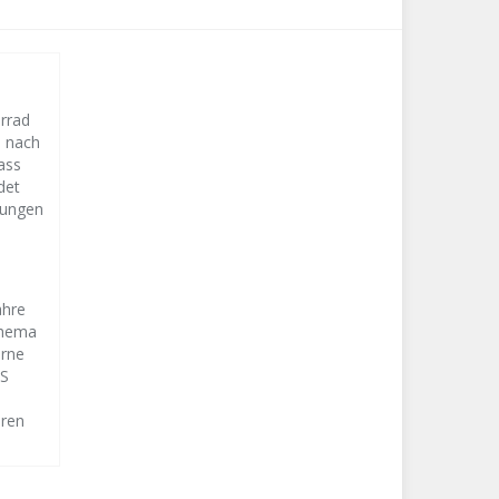
orrad
s nach
ass
det
lungen
ahre
Thema
erne
CS
eren