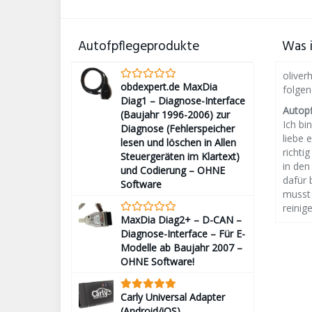
Autofpflegeprodukte
Was i
oliver
obdexpert.de MaxDia
folge
Diag1 – Diagnose-Interface
Autop
(Baujahr 1996-2006) zur
Ich bin
Diagnose (Fehlerspeicher
liebe 
lesen und löschen in Allen
richti
Steuergeräten im Klartext)
in den
und Codierung – OHNE
dafür 
Software
musst 
reinige
MaxDia Diag2+ – D-CAN –
Diagnose-Interface – Für E-
Modelle ab Baujahr 2007 –
OHNE Software!
Carly Universal Adapter
(Android/iOS)