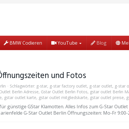
BMW Codieren
YouTube
Blog
Me
 Öffnungszeiten und Fotos
rlin
Schlagwörter:
g-star
,
g-star factory outlet
,
g-star outlet
,
g-star o
Outlet Berlin Adresse
,
Gstar Outlet Berlin Fotos
,
gstar outlet Berlin M
te
,
gstar outlet karte
,
gstar outlet mitgliedskarte
,
gstar outlet preise
,
g
 für günstige GStar Klamotten. Alles Infos zum G-Star Outlet i
rienfelde G-Star Outlet Berlin Öffnungszeiten: Mo-Fr 9:00-