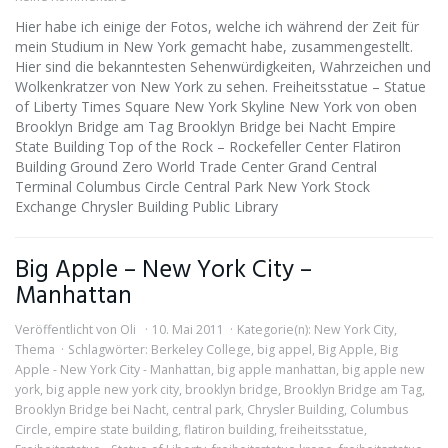
Hier habe ich einige der Fotos, welche ich während der Zeit für
mein Studium in New York gemacht habe, zusammengestellt.
Hier sind die bekanntesten Sehenwürdigkeiten, Wahrzeichen und
Wolkenkratzer von New York zu sehen. Freiheitsstatue – Statue
of Liberty Times Square New York Skyline New York von oben
Brooklyn Bridge am Tag Brooklyn Bridge bei Nacht Empire
State Building Top of the Rock – Rockefeller Center Flatiron
Building Ground Zero World Trade Center Grand Central
Terminal Columbus Circle Central Park New York Stock
Exchange Chrysler Building Public Library
Big Apple – New York City –
Manhattan
Veröffentlicht von
Oli
10. Mai 2011
Kategorie(n):
New York City
,
Thema
Schlagwörter:
Berkeley College
,
big appel
,
Big Apple
,
Big
Apple - New York City - Manhattan
,
big apple manhattan
,
big apple new
york
,
big apple new york city
,
brooklyn bridge
,
Brooklyn Bridge am Tag
,
Brooklyn Bridge bei Nacht
,
central park
,
Chrysler Building
,
Columbus
Circle
,
empire state building
,
flatiron building
,
freiheitsstatue
,