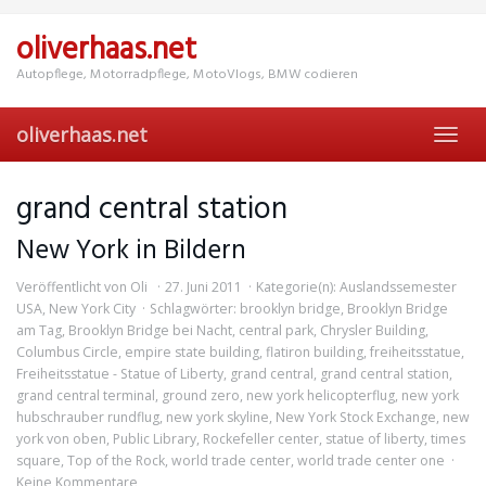
Skip
to
oliverhaas.net
main
content
Autopflege, Motorradpflege, MotoVlogs, BMW codieren
oliverhaas.net
Toggl
navig
grand central station
New York in Bildern
Veröffentlicht von
Oli
27. Juni 2011
Kategorie(n):
Auslandssemester
USA
,
New York City
Schlagwörter:
brooklyn bridge
,
Brooklyn Bridge
am Tag
,
Brooklyn Bridge bei Nacht
,
central park
,
Chrysler Building
,
Columbus Circle
,
empire state building
,
flatiron building
,
freiheitsstatue
,
Freiheitsstatue - Statue of Liberty
,
grand central
,
grand central station
,
grand central terminal
,
ground zero
,
new york helicopterflug
,
new york
hubschrauber rundflug
,
new york skyline
,
New York Stock Exchange
,
new
york von oben
,
Public Library
,
Rockefeller center
,
statue of liberty
,
times
square
,
Top of the Rock
,
world trade center
,
world trade center one
Keine Kommentare