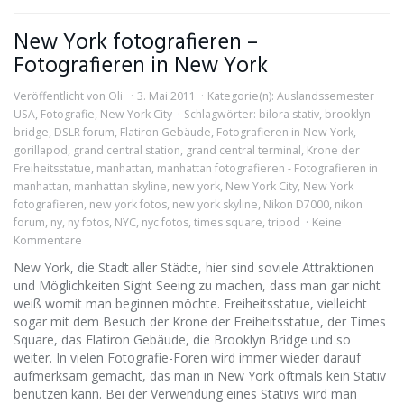
New York fotografieren –
Fotografieren in New York
Veröffentlicht von
Oli
3. Mai 2011
Kategorie(n):
Auslandssemester
USA
,
Fotografie
,
New York City
Schlagwörter:
bilora stativ
,
brooklyn
bridge
,
DSLR forum
,
Flatiron Gebäude
,
Fotografieren in New York
,
gorillapod
,
grand central station
,
grand central terminal
,
Krone der
Freiheitsstatue
,
manhattan
,
manhattan fotografieren - Fotografieren in
manhattan
,
manhattan skyline
,
new york
,
New York City
,
New York
fotografieren
,
new york fotos
,
new york skyline
,
Nikon D7000
,
nikon
forum
,
ny
,
ny fotos
,
NYC
,
nyc fotos
,
times square
,
tripod
Keine
Kommentare
New York, die Stadt aller Städte, hier sind soviele Attraktionen
und Möglichkeiten Sight Seeing zu machen, dass man gar nicht
weiß womit man beginnen möchte. Freiheitsstatue, vielleicht
sogar mit dem Besuch der Krone der Freiheitsstatue, der Times
Square, das Flatiron Gebäude, die Brooklyn Bridge und so
weiter. In vielen Fotografie-Foren wird immer wieder darauf
aufmerksam gemacht, das man in New York oftmals kein Stativ
benutzen kann. Bei der Verwendung eines Stativs wird man