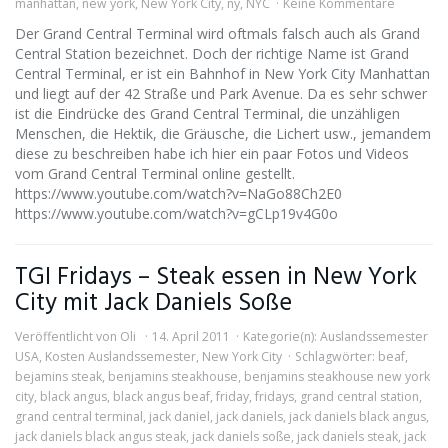
manhattan
,
new york
,
New York City
,
ny
,
NYC
Keine Kommentare
Der Grand Central Terminal wird oftmals falsch auch als Grand
Central Station bezeichnet. Doch der richtige Name ist Grand
Central Terminal, er ist ein Bahnhof in New York City Manhattan
und liegt auf der 42 Straße und Park Avenue. Da es sehr schwer
ist die Eindrücke des Grand Central Terminal, die unzähligen
Menschen, die Hektik, die Gräusche, die Lichert usw., jemandem
diese zu beschreiben habe ich hier ein paar Fotos und Videos
vom Grand Central Terminal online gestellt.
https://www.youtube.com/watch?v=NaGo88Ch2E0
https://www.youtube.com/watch?v=gCLp19v4G0o
TGI Fridays – Steak essen in New York
City mit Jack Daniels Soße
Veröffentlicht von
Oli
14. April 2011
Kategorie(n):
Auslandssemester
USA
,
Kosten Auslandssemester
,
New York City
Schlagwörter:
beaf
,
bejamins steak
,
benjamins steakhouse
,
benjamins steakhouse new york
city
,
black angus
,
black angus beaf
,
friday
,
fridays
,
grand central station
,
grand central terminal
,
jack daniel
,
jack daniels
,
jack daniels black angus
,
jack daniels black angus steak
,
jack daniels soße
,
jack daniels steak
,
jack