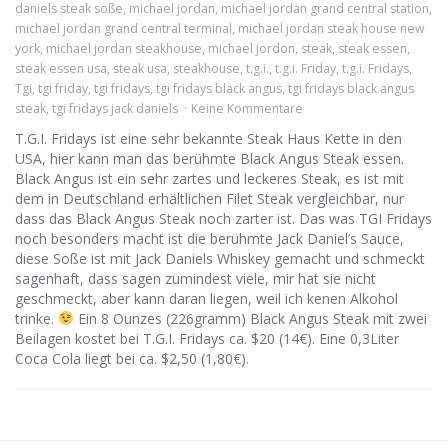
daniels steak soße
,
michael jordan
,
michael jordan grand central station
,
michael jordan grand central terminal
,
michael jordan steak house new
york
,
michael jordan steakhouse
,
michael jordon
,
steak
,
steak essen
,
steak essen usa
,
steak usa
,
steakhouse
,
t.g.i.
,
t.g.i. Friday
,
t.g.i. Fridays
,
Tgi
,
tgi friday
,
tgi fridays
,
tgi fridays black angus
,
tgi fridays black angus
steak
,
tgi fridays jack daniels
Keine Kommentare
T.G.I. Fridays ist eine sehr bekannte Steak Haus Kette in den
USA, hier kann man das berühmte Black Angus Steak essen.
Black Angus ist ein sehr zartes und leckeres Steak, es ist mit
dem in Deutschland erhältlichen Filet Steak vergleichbar, nur
dass das Black Angus Steak noch zarter ist. Das was TGI Fridays
noch besonders macht ist die berühmte Jack Daniel’s Sauce,
diese Soße ist mit Jack Daniels Whiskey gemacht und schmeckt
sagenhaft, dass sagen zumindest viele, mir hat sie nicht
geschmeckt, aber kann daran liegen, weil ich kenen Alkohol
trinke.
Ein 8 Ounzes (226gramm) Black Angus Steak mit zwei
Beilagen kostet bei T.G.I. Fridays ca. $20 (14€). Eine 0,3Liter
Coca Cola liegt bei ca. $2,50 (1,80€).