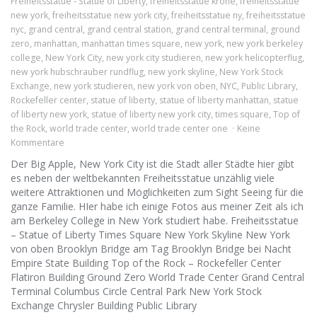
Freiheitsstatue - Statue of Liberty
,
freiheitsstatue krone
,
freiheitsstatue
new york
,
freiheitsstatue new york city
,
freiheitsstatue ny
,
freiheitsstatue
nyc
,
grand central
,
grand central station
,
grand central terminal
,
ground
zero
,
manhattan
,
manhattan times square
,
new york
,
new york berkeley
college
,
New York City
,
new york city studieren
,
new york helicopterflug
,
new york hubschrauber rundflug
,
new york skyline
,
New York Stock
Exchange
,
new york studieren
,
new york von oben
,
NYC
,
Public Library
,
Rockefeller center
,
statue of liberty
,
statue of liberty manhattan
,
statue
of liberty new york
,
statue of liberty new york city
,
times square
,
Top of
the Rock
,
world trade center
,
world trade center one
Keine
Kommentare
Der Big Apple, New York City ist die Stadt aller Städte hier gibt
es neben der weltbekannten Freiheitsstatue unzählig viele
weitere Attraktionen und Möglichkeiten zum Sight Seeing für die
ganze Familie. HIer habe ich einige Fotos aus meiner Zeit als ich
am Berkeley College in New York studiert habe. Freiheitsstatue
– Statue of Liberty Times Square New York Skyline New York
von oben Brooklyn Bridge am Tag Brooklyn Bridge bei Nacht
Empire State Building Top of the Rock – Rockefeller Center
Flatiron Building Ground Zero World Trade Center Grand Central
Terminal Columbus Circle Central Park New York Stock
Exchange Chrysler Building Public Library