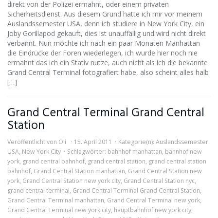
direkt von der Polizei ermahnt, oder einem privaten
Sicherheitsdienst. Aus diesem Grund hatte ich mir vor meinem
Auslandssemester USA, denn ich studiere in New York City, ein
Joby Gorillapod gekauft, dies ist unauffällig und wird nicht direkt
verbannt. Nun möchte ich nach ein paar Monaten Manhattan
die Eindrücke der Foren wiederlegen, ich wurde hier noch nie
ermahnt das ich ein Stativ nutze, auch nicht als ich die bekannte
Grand Central Terminal fotografiert habe, also scheint alles halb
[…]
Grand Central Terminal Grand Central
Station
Veröffentlicht von
Oli
15. April 2011
Kategorie(n):
Auslandssemester
USA
,
New York City
Schlagwörter:
bahnhof manhattan
,
bahnhof new
york
,
grand central bahnhof
,
grand central station
,
grand central station
bahnhof
,
Grand Central Station manhattan
,
Grand Central Station new
york
,
Grand Central Station new york city
,
Grand Central Station nyc
,
grand central terminal
,
Grand Central Terminal Grand Central Station
,
Grand Central Terminal manhattan
,
Grand Central Terminal new york
,
Grand Central Terminal new york city
,
hauptbahnhof new york city
,