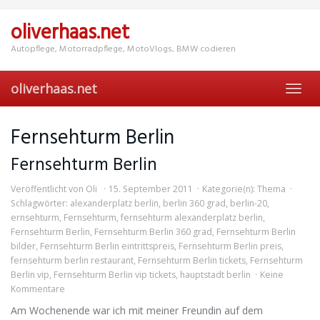
Skip
to
oliverhaas.net
main
content
Autopflege, Motorradpflege, MotoVlogs, BMW codieren
oliverhaas.net
Toggl
navig
Fernsehturm Berlin
Fernsehturm Berlin
Veröffentlicht von
Oli
15. September 2011
Kategorie(n):
Thema
Schlagwörter:
alexanderplatz berlin
,
berlin 360 grad
,
berlin-20
,
ernsehturm
,
Fernsehturm
,
fernsehturm alexanderplatz berlin
,
Fernsehturm Berlin
,
Fernsehturm Berlin 360 grad
,
Fernsehturm Berlin
bilder
,
Fernsehturm Berlin eintrittspreis
,
Fernsehturm Berlin preis
,
fernsehturm berlin restaurant
,
Fernsehturm Berlin tickets
,
Fernsehturm
Berlin vip
,
Fernsehturm Berlin vip tickets
,
hauptstadt berlin
Keine
Kommentare
Am Wochenende war ich mit meiner Freundin auf dem