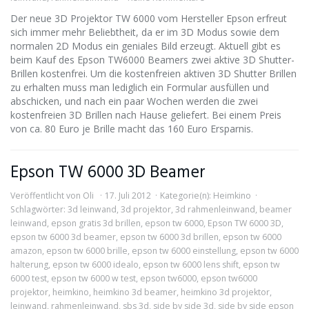
Der neue 3D Projektor TW 6000 vom Hersteller Epson erfreut
sich immer mehr Beliebtheit, da er im 3D Modus sowie dem
normalen 2D Modus ein geniales Bild erzeugt. Aktuell gibt es
beim Kauf des Epson TW6000 Beamers zwei aktive 3D Shutter-
Brillen kostenfrei. Um die kostenfreien aktiven 3D Shutter Brillen
zu erhalten muss man lediglich ein Formular ausfüllen und
abschicken, und nach ein paar Wochen werden die zwei
kostenfreien 3D Brillen nach Hause geliefert. Bei einem Preis
von ca. 80 Euro je Brille macht das 160 Euro Ersparnis.
Epson TW 6000 3D Beamer
Veröffentlicht von
Oli
17. Juli 2012
Kategorie(n):
Heimkino
Schlagwörter:
3d leinwand
,
3d projektor
,
3d rahmenleinwand
,
beamer
leinwand
,
epson gratis 3d brillen
,
epson tw 6000
,
Epson TW 6000 3D
,
epson tw 6000 3d beamer
,
epson tw 6000 3d brillen
,
epson tw 6000
amazon
,
epson tw 6000 brille
,
epson tw 6000 einstellung
,
epson tw 6000
halterung
,
epson tw 6000 idealo
,
epson tw 6000 lens shift
,
epson tw
6000 test
,
epson tw 6000 w test
,
epson tw6000
,
epson tw6000
projektor
,
heimkino
,
heimkino 3d beamer
,
heimkino 3d projektor
,
leinwand
,
rahmenleinwand
,
sbs 3d
,
side by side 3d
,
side by side epson