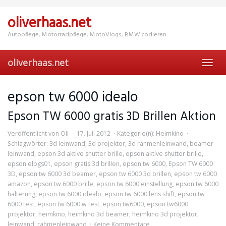
Skip
to
oliverhaas.net
main
content
Autopflege, Motorradpflege, MotoVlogs, BMW codieren
oliverhaas.net
Toggl
navig
epson tw 6000 idealo
Epson TW 6000 gratis 3D Brillen Aktion
Veröffentlicht von
Oli
17. Juli 2012
Kategorie(n):
Heimkino
Schlagwörter:
3d leinwand
,
3d projektor
,
3d rahmenleinwand
,
beamer
leinwand
,
epson 3d aktive shutter brille
,
epson aktive shutter brille
,
epson elpgs01
,
epson gratis 3d brillen
,
epson tw 6000
,
Epson TW 6000
3D
,
epson tw 6000 3d beamer
,
epson tw 6000 3d brillen
,
epson tw 6000
amazon
,
epson tw 6000 brille
,
epson tw 6000 einstellung
,
epson tw 6000
halterung
,
epson tw 6000 idealo
,
epson tw 6000 lens shift
,
epson tw
6000 test
,
epson tw 6000 w test
,
epson tw6000
,
epson tw6000
projektor
,
heimkino
,
heimkino 3d beamer
,
heimkino 3d projektor
,
leinwand
,
rahmenleinwand
Keine Kommentare