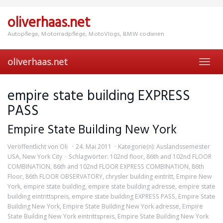
Skip
to
oliverhaas.net
main
content
Autopflege, Motorradpflege, MotoVlogs, BMW codieren
oliverhaas.net
Toggl
navig
empire state building EXPRESS
PASS
Empire State Building New York
Veröffentlicht von
Oli
24. Mai 2011
Kategorie(n):
Auslandssemester
USA
,
New York City
Schlagwörter:
102nd floor
,
86th and 102nd FLOOR
COMBINATION
,
86th and 102nd FLOOR EXPRESS COMBINATION
,
86th
Floor
,
86th FLOOR OBSERVATORY
,
chrysler building eintritt
,
Empire New
York
,
empire state building
,
empire state building adresse
,
empire state
building eintrittspreis
,
empire state building EXPRESS PASS
,
Empire State
Building New York
,
Empire State Building New York adresse
,
Empire
State Building New York eintrittspreis
,
Empire State Building New York