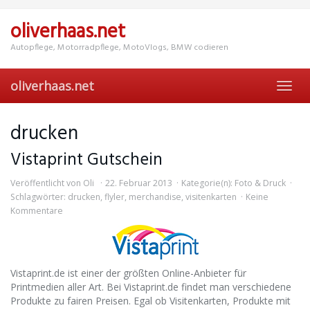
Skip
to
oliverhaas.net
main
content
Autopflege, Motorradpflege, MotoVlogs, BMW codieren
oliverhaas.net
Toggl
navig
drucken
Vistaprint Gutschein
Veröffentlicht von
Oli
22. Februar 2013
Kategorie(n):
Foto & Druck
Schlagwörter:
drucken
,
flyler
,
merchandise
,
visitenkarten
Keine
Kommentare
Vistaprint.de ist einer der größten Online-Anbieter für
Printmedien aller Art. Bei Vistaprint.de findet man verschiedene
Produkte zu fairen Preisen. Egal ob Visitenkarten, Produkte mit