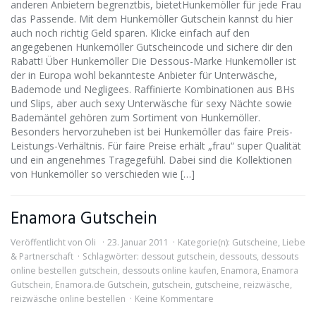
anderen Anbietern begrenztbis, bietetHunkemöller für jede Frau
das Passende. Mit dem Hunkemöller Gutschein kannst du hier
auch noch richtig Geld sparen. Klicke einfach auf den
angegebenen Hunkemöller Gutscheincode und sichere dir den
Rabatt! Über Hunkemöller Die Dessous-Marke Hunkemöller ist
der in Europa wohl bekannteste Anbieter für Unterwäsche,
Bademode und Negligees. Raffinierte Kombinationen aus BHs
und Slips, aber auch sexy Unterwäsche für sexy Nächte sowie
Bademäntel gehören zum Sortiment von Hunkemöller.
Besonders hervorzuheben ist bei Hunkemöller das faire Preis-
Leistungs-Verhältnis. Für faire Preise erhält „frau“ super Qualität
und ein angenehmes Tragegefühl. Dabei sind die Kollektionen
von Hunkemöller so verschieden wie […]
Enamora Gutschein
Veröffentlicht von
Oli
23. Januar 2011
Kategorie(n):
Gutscheine
,
Liebe
& Partnerschaft
Schlagwörter:
dessout gutschein
,
dessouts
,
dessouts
online bestellen gutschein
,
dessouts online kaufen
,
Enamora
,
Enamora
Gutschein
,
Enamora.de Gutschein
,
gutschein
,
gutscheine
,
reizwäsche
,
reizwäsche online bestellen
Keine Kommentare