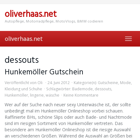
Skip
to
oliverhaas.net
main
content
Autopflege, Motorradpflege, MotoVlogs, BMW codieren
oliverhaas.net
Toggl
navig
dessouts
Hunkemöller Gutschein
Veröffentlicht von
Oli
24. Juni 2012
Kategorie(n):
Gutscheine
,
Mode,
Kleidung und Schuhe
Schlagwörter:
Bademode
,
dessouts
,
Hunkemöller
,
lingerie
,
wäsche
Keine Kommentare
Wer auf der Suche nach neuer sexy Unterwäsche ist, der sollte
unbedingt mal im Hunkemöller Onlineshop vorbei schauen.
Raffinierte BHs, schöne Slips oder auch Bade- und Nachtmode
sind im riesigen Sortiment von Hunkemöller vertreten. Das
besondere am Hunkemöller Onlineshop ist die riesige Auswahl
an verschiedenen Größen. Während die Auswahl an Größen bei