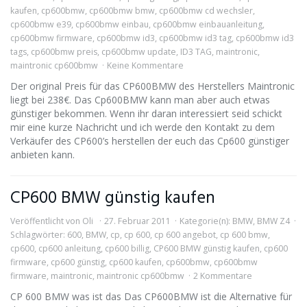
kaufen
,
cp600bmw
,
cp600bmw bmw
,
cp600bmw cd wechsler
,
cp600bmw e39
,
cp600bmw einbau
,
cp600bmw einbauanleitung
,
cp600bmw firmware
,
cp600bmw id3
,
cp600bmw id3 tag
,
cp600bmw id3
tags
,
cp600bmw preis
,
cp600bmw update
,
ID3 TAG
,
maintronic
,
maintronic cp600bmw
Keine Kommentare
Der original Preis für das CP600BMW des Herstellers Maintronic
liegt bei 238€. Das Cp600BMW kann man aber auch etwas
günstiger bekommen. Wenn ihr daran interessiert seid schickt
mir eine kurze Nachricht und ich werde den Kontakt zu dem
Verkäufer des CP600’s herstellen der euch das Cp600 günstiger
anbieten kann.
CP600 BMW günstig kaufen
Veröffentlicht von
Oli
27. Februar 2011
Kategorie(n):
BMW
,
BMW Z4
Schlagwörter:
600
,
BMW
,
cp
,
cp 600
,
cp 600 angebot
,
cp 600 bmw
,
cp600
,
cp600 anleitung
,
cp600 billig
,
CP600 BMW günstig kaufen
,
cp600
firmware
,
cp600 günstig
,
cp600 kaufen
,
cp600bmw
,
cp600bmw
firmware
,
maintronic
,
maintronic cp600bmw
2 Kommentare
CP 600 BMW was ist das Das CP600BMW ist die Alternative für