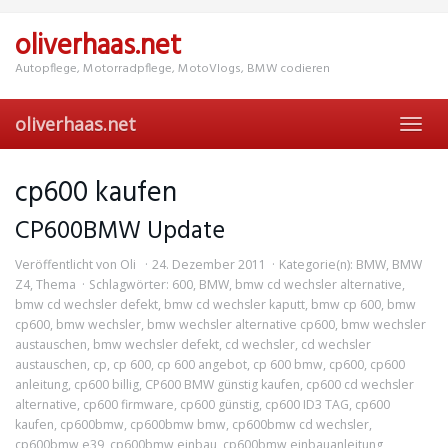
Skip
to
oliverhaas.net
main
content
Autopflege, Motorradpflege, MotoVlogs, BMW codieren
oliverhaas.net
Toggl
navig
cp600 kaufen
CP600BMW Update
Veröffentlicht von
Oli
24. Dezember 2011
Kategorie(n):
BMW
,
BMW
Z4
,
Thema
Schlagwörter:
600
,
BMW
,
bmw cd wechsler alternative
,
bmw cd wechsler defekt
,
bmw cd wechsler kaputt
,
bmw cp 600
,
bmw
cp600
,
bmw wechsler
,
bmw wechsler alternative cp600
,
bmw wechsler
austauschen
,
bmw wechsler defekt
,
cd wechsler
,
cd wechsler
austauschen
,
cp
,
cp 600
,
cp 600 angebot
,
cp 600 bmw
,
cp600
,
cp600
anleitung
,
cp600 billig
,
CP600 BMW günstig kaufen
,
cp600 cd wechsler
alternative
,
cp600 firmware
,
cp600 günstig
,
cp600 ID3 TAG
,
cp600
kaufen
,
cp600bmw
,
cp600bmw bmw
,
cp600bmw cd wechsler
,
cp600bmw e39
,
cp600bmw einbau
,
cp600bmw einbauanleitung
,