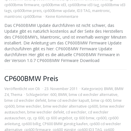
cp600bmw firmware
,
cp600bmw id3
,
cp600bmw id3 tag
,
cp600bmw id3
tags
,
cp600bmw preis
,
cp600bmw update
,
ID3 TAG
,
maintronic
,
maintronic cp600bmw
Keine Kommentare
Das CP600BMW Update durchführen ist nicht schwer, das
Update gibt es natürlich kostenlos auf der Seite des Herstellers
des CP600BMW’s, Maintronic, und ist innerhalb weniger Minuten
installiert. Die Anleitung um das CP600BMW Firmware Update
durchzuführen gibt es hier: CP600BMW Firmware Update
durchführen Hier gibt es die aktuelle CP600BMW Firmware in
der Version 1.0.7 CP600BMW Firmware Download
CP600BMW Preis
Veröffentlicht von
Oli
23. November 2011
Kategorie(n):
BMW
,
BMW
Z4
,
Thema
Schlagwörter:
600
,
BMW
,
bmw cd wechsler alternative
,
bmw cd wechsler defekt
,
bmw cd wechsler kaputt
,
bmw cp 600
,
bmw
cp600
,
bmw wechsler
,
bmw wechsler alternative cp600
,
bmw wechsler
austauschen
,
bmw wechsler defekt
,
cd wechsler
,
cd wechsler
austauschen
,
cp
,
cp 600
,
cp 600 angebot
,
cp 600 bmw
,
cp600
,
cp600
anleitung
,
cp600 billig
,
CP600 BMW günstig kaufen
,
cp600 cd wechsler
alternative
,
cp600 firmware
,
cp600 günstig
,
cp600 ID3 TAG
,
cp600