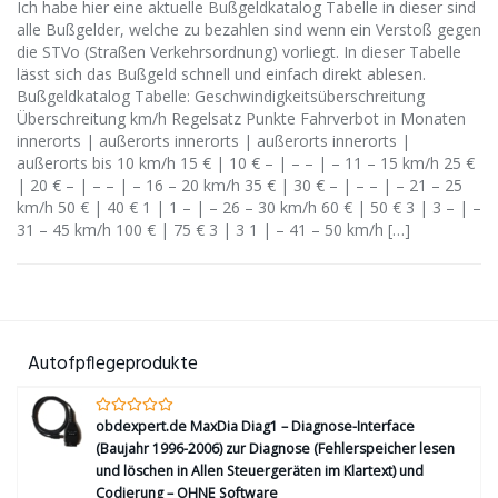
Ich habe hier eine aktuelle Bußgeldkatalog Tabelle in dieser sind
alle Bußgelder, welche zu bezahlen sind wenn ein Verstoß gegen
die STVo (Straßen Verkehrsordnung) vorliegt. In dieser Tabelle
lässt sich das Bußgeld schnell und einfach direkt ablesen.
Bußgeldkatalog Tabelle: Geschwindigkeitsüberschreitung
Überschreitung km/h Regelsatz Punkte Fahrverbot in Monaten
innerorts | außerorts innerorts | außerorts innerorts |
außerorts bis 10 km/h 15 € | 10 € – | – – | – 11 – 15 km/h 25 €
| 20 € – | – – | – 16 – 20 km/h 35 € | 30 € – | – – | – 21 – 25
km/h 50 € | 40 € 1 | 1 – | – 26 – 30 km/h 60 € | 50 € 3 | 3 – | –
31 – 45 km/h 100 € | 75 € 3 | 3 1 | – 41 – 50 km/h […]
Autofpflegeprodukte
obdexpert.de MaxDia Diag1 – Diagnose-Interface
(Baujahr 1996-2006) zur Diagnose (Fehlerspeicher lesen
und löschen in Allen Steuergeräten im Klartext) und
Codierung – OHNE Software