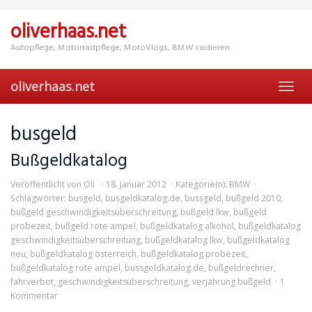
Skip
to
oliverhaas.net
main
content
Autopflege, Motorradpflege, MotoVlogs, BMW codieren
oliverhaas.net
Toggl
navig
busgeld
Bußgeldkatalog
Veröffentlicht von
Oli
18. Januar 2012
Kategorie(n):
BMW
Schlagwörter:
busgeld
,
busgeldkatalog.de
,
bussgeld
,
bußgeld 2010
,
bußgeld geschwindigkeitsüberschreitung
,
bußgeld lkw
,
bußgeld
probezeit
,
bußgeld rote ampel
,
bußgeldkatalog alkohol
,
bußgeldkatalog
geschwindigkeitsüberschreitung
,
bußgeldkatalog lkw
,
bußgeldkatalog
neu
,
bußgeldkatalog österreich
,
bußgeldkatalog probezeit
,
bußgeldkatalog rote ampel
,
bussgeldkatalog.de
,
bußgeldrechner
,
fahrverbot
,
geschwindigkeitsüberschreitung
,
verjährung bußgeld
1
Kommentar