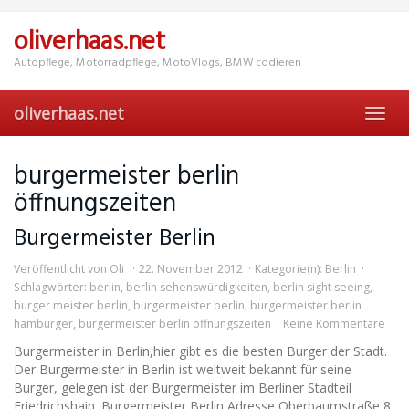
Skip
to
oliverhaas.net
main
content
Autopflege, Motorradpflege, MotoVlogs, BMW codieren
oliverhaas.net
Toggl
navig
burgermeister berlin
öffnungszeiten
Burgermeister Berlin
Veröffentlicht von
Oli
22. November 2012
Kategorie(n):
Berlin
Schlagwörter:
berlin
,
berlin sehenswürdigkeiten
,
berlin sight seeing
,
burger meister berlin
,
burgermeister berlin
,
burgermeister berlin
hamburger
,
burgermeister berlin öffnungszeiten
Keine Kommentare
Burgermeister in Berlin,hier gibt es die besten Burger der Stadt.
Der Burgermeister in Berlin ist weltweit bekannt für seine
Burger, gelegen ist der Burgermeister im Berliner Stadteil
Friedrichshain. Burgermeister Berlin Adresse Oberbaumstraße 8