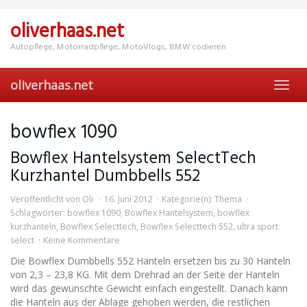
Skip
to
oliverhaas.net
main
content
Autopflege, Motorradpflege, MotoVlogs, BMW codieren
oliverhaas.net
Toggl
navig
bowflex 1090
Bowflex Hantelsystem SelectTech
Kurzhantel Dumbbells 552
Veröffentlicht von
Oli
16. Juni 2012
Kategorie(n):
Thema
Schlagwörter:
bowflex 1090
,
Bowflex Hantelsystem
,
bowflex
kurzhanteln
,
Bowflex Selecttech
,
Bowflex Selecttech 552
,
ultra sport
select
Keine Kommentare
Die Bowflex Dumbbells 552 Hanteln ersetzen bis zu 30 Hanteln
von 2,3 – 23,8 KG. Mit dem Drehrad an der Seite der Hanteln
wird das gewünschte Gewicht einfach eingestellt. Danach kann
die Hanteln aus der Ablage gehoben werden, die restlichen