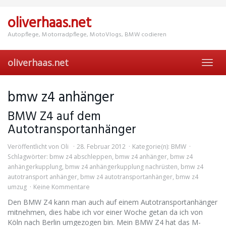
Skip
to
oliverhaas.net
main
content
Autopflege, Motorradpflege, MotoVlogs, BMW codieren
oliverhaas.net
Toggl
navig
bmw z4 anhänger
BMW Z4 auf dem
Autotransportanhänger
Veröffentlicht von
Oli
28. Februar 2012
Kategorie(n):
BMW
Schlagwörter:
bmw z4 abschleppen
,
bmw z4 anhänger
,
bmw z4
anhängerkupplung
,
bmw z4 anhängerkupplung nachrüsten
,
bmw z4
autotransport anhänger
,
bmw z4 autotransportanhänger
,
bmw z4
umzug
Keine Kommentare
Den BMW Z4 kann man auch auf einem Autotransportanhänger
mitnehmen, dies habe ich vor einer Woche getan da ich von
Köln nach Berlin umgezogen bin. Mein BMW Z4 hat das M-