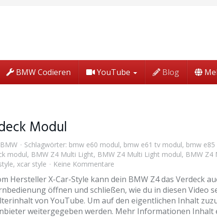
BMW Codieren
YouTube
Blog
Me
rdeck Modul
BMW
Schlagwörter:
bmw e60 modul
,
bmw e61 tv modul
,
bmw e85
ck modul
,
BMW Z4 Multi Light
,
BMW Z4 Multi Light modul
,
BMW Z4 Mu
style
,
xcar style
Keine Kommentare
m Hersteller X-Car-Style kann dein BMW Z4 das Verdeck auc
rnbedienung öffnen und schließen, wie du in diesen Video 
terinhalt von YouTube. Um auf den eigentlichen Inhalt zuzugr
tanbieter weitergegeben werden. Mehr Informationen Inhalt 