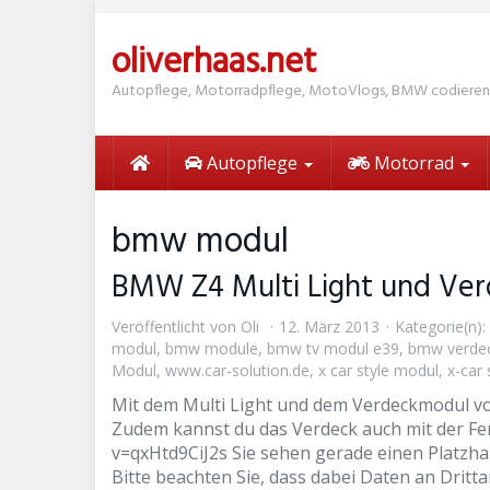
Skip
to
oliverhaas.net
main
content
Autopflege, Motorradpflege, MotoVlogs, BMW codieren
Autopflege
Motorrad
bmw modul
BMW Z4 Multi Light und Ve
Veröffentlicht von
Oli
12. März 2013
Kategorie(n):
modul
,
bmw module
,
bmw tv modul e39
,
bmw verde
Modul
,
www.car-solution.de
,
x car style modul
,
x-car 
Mit dem Multi Light und dem Verdeckmodul vo
Zudem kannst du das Verdeck auch mit der Fe
v=qxHtd9CiJ2s Sie sehen gerade einen Platzhal
Bitte beachten Sie, dass dabei Daten an Drit