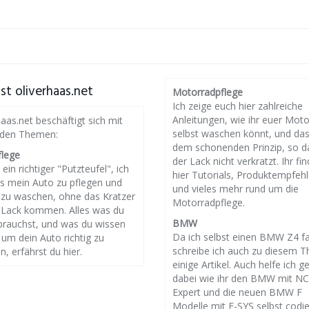
st oliverhaas.net
Motorradpflege
Ich zeige euch hier zahlreiche
Anleitungen, wie ihr euer Mot
haas.net beschäftigt sich mit
selbst waschen könnt, und da
nden Themen:
dem schonenden Prinzip, so d
flege
der Lack nicht verkratzt. Ihr fin
 ein richtiger "Putzteufel", ich
hier Tutorials, Produktempfeh
es mein Auto zu pflegen und
und vieles mehr rund um die
g zu waschen, ohne das Kratzer
Motorradpflege.
 Lack kommen. Alles was du
BMW
brauchst, und was du wissen
Da ich selbst einen BMW Z4 f
um dein Auto richtig zu
schreibe ich auch zu diesem 
n, erfährst du hier.
einige Artikel. Auch helfe ich g
dabei wie ihr den BMW mit N
Expert und die neuen BMW F
Modelle mit E-SYS selbst codi