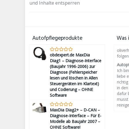
und Inhalte entsperren
Autofpflegeprodukte
Was i
oliver
obdexpert.de MaxDia
folge
Diag1 – Diagnose-Interface
Autop
(Baujahr 1996-2006) zur
Ich bin
Diagnose (Fehlerspeicher
liebe 
lesen und löschen in Allen
richti
Steuergeräten im Klartext)
in den
und Codierung – OHNE
dafür 
Software
musst 
reinige
MaxDia Diag2+ – D-CAN –
Diagnose-Interface – Für E-
Modelle ab Baujahr 2007 –
OHNE Software!