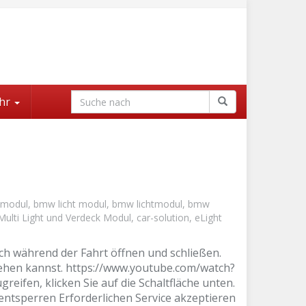
hr
 modul
,
bmw licht modul
,
bmw lichtmodul
,
bmw
lti Light und Verdeck Modul
,
car-solution
,
eLight
h während der Fahrt öffnen und schließen.
sehen kannst. https://www.youtube.com/watch?
eifen, klicken Sie auf die Schaltfläche unten.
entsperren Erforderlichen Service akzeptieren