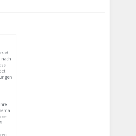
orrad
s nach
ass
det
lungen
ahre
Thema
erne
CS
eren