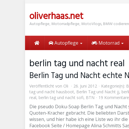
Skip
to
oliverhaas.net
main
content
Autopflege, Motorradpflege, MotoVlogs, BMW codieren
Autopflege
Motorrad
berlin tag und nacht real
Berlin Tag und Nacht echte 
Veröffentlicht von
Oli
26. Juni 2012
Kategorie(n):
B
tag und nacht hausboot
,
Berlin Tag und Nacht jj
,
berl
real
,
berlin tag und nacht sofi
,
BTN
19 Kommentare
Die pseudo Doku-Soap Berlin Tag und Nacht sp
Quoten-Kracher gebracht. Die beliebten Dars
wissen, und hier habe ich eine Liste wo ihr d
Facebook Seite / Homepage Alina Schmitts Sa