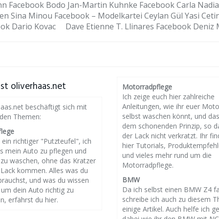
nn Facebook Bodo Jan-Martin Kuhnke Facebook Carla Nadi
n Sina Minou Facebook – Modelkartei Ceylan Gül Yasi Cetin
ok Dario Kovac Dave Etienne T. Llinares Facebook Deniz M
st oliverhaas.net
Motorradpflege
Ich zeige euch hier zahlreiche
Anleitungen, wie ihr euer Mot
haas.net beschäftigt sich mit
selbst waschen könnt, und da
nden Themen:
dem schonenden Prinzip, so d
flege
der Lack nicht verkratzt. Ihr fin
 ein richtiger "Putzteufel", ich
hier Tutorials, Produktempfeh
es mein Auto zu pflegen und
und vieles mehr rund um die
g zu waschen, ohne das Kratzer
Motorradpflege.
 Lack kommen. Alles was du
BMW
brauchst, und was du wissen
Da ich selbst einen BMW Z4 f
um dein Auto richtig zu
schreibe ich auch zu diesem 
n, erfährst du hier.
einige Artikel. Auch helfe ich g
dabei wie ihr den BMW mit N