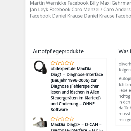
Martin Wernicke Facebook Billy Maxi Gehrma
Jan Leyk Facebook Caro Menzel / Caro Anderse
Facebook Daniel Krause Daniel Krause Facebo
Autofpflegeprodukte
Was i
oliver
obdexpert.de MaxDia
folge
Diag1 – Diagnose-Interface
Autop
(Baujahr 1996-2006) zur
Ich bin
Diagnose (Fehlerspeicher
liebe 
lesen und löschen in Allen
richti
Steuergeräten im Klartext)
in den
und Codierung – OHNE
dafür 
Software
musst 
reinige
MaxDia Diag2+ – D-CAN –
Diagnose-Interface – Für E-