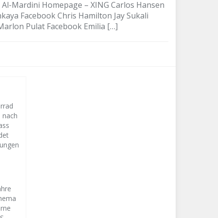
a Al-Mardini Homepage – XING Carlos Hansen
kaya Facebook Chris Hamilton Jay Sukali
arlon Pulat Facebook Emilia […]
orrad
s nach
ass
det
lungen
ahre
Thema
erne
CS