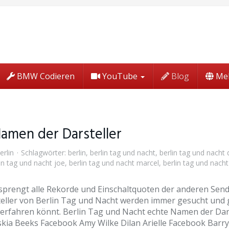
BMW Codieren
YouTube
Blog
Me
Namen der Darsteller
erlin
Schlagwörter:
berlin
,
berlin tag und nacht
,
berlin tag und nacht
in tag und nacht joe
,
berlin tag und nacht marcel
,
berlin tag und nach
rengt alle Rekorde und Einschaltquoten der anderen Sender
teller von Berlin Tag und Nacht werden immer gesucht und
ie erfahren könnt. Berlin Tag und Nacht echte Namen der Da
skia Beeks Facebook Amy Wilke Dilan Arielle Facebook Bar