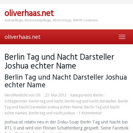
Skip
to
oliverhaas.net
main
content
Autopflege, Motorradpflege, MotoVlogs, BMW codieren
oliverhaas.net
Toggl
navig
Berlin Tag und Nacht Darsteller
Joshua echter Name
Berlin Tag und Nacht Darsteller Joshua
echter Name
Veröffentlicht von
Oli
27. Mai 2012
Kategorie(n):
Berlin
Schlagwörter:
berlin tag und nacht
,
berlin tag und nacht darsteller
,
Berlin
Tag und Nacht Darsteller Joshua echter Name
,
Berlin Tag und Nacht
echte namen
,
berlin tag und nacht Joshua
1 Kommentar
Joshua ist relativ neu in der Doku-Soap Berlin Tag und Nacht bei
RTL II und wird von Florian Schattenberg gespielt. Seine Facebok