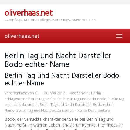
Skip
to
oliverhaas.net
main
content
Autopflege, Motorradpflege, MotoVlogs, BMW codieren
oliverhaas.net
Toggl
navig
Berlin Tag und Nacht Darsteller
Bodo echter Name
Berlin Tag und Nacht Darsteller Bodo
echter Name
Veröffentlicht von
Oli
26. Mai 2012
Kategorie(n):
Berlin
Schlagwörter:
berlin tag und nacht
,
berlin tag und nacht Bodo
,
berlin tag
und nacht darsteller
,
Berlin Tag und Nacht Darsteller Bodo echter
Name
,
Berlin Tag und Nacht echte namen
Keine Kommentare
Bodo, der verrückte charakter der Serie bei Berlin Tag und
Nacht heißt im wahren Leben Jan-Martin Kuhnke. Hier findet ihr