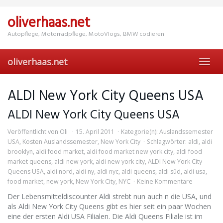
Skip
to
oliverhaas.net
main
content
Autopflege, Motorradpflege, MotoVlogs, BMW codieren
oliverhaas.net
Toggl
navig
ALDI New York City Queens USA
ALDI New York City Queens USA
Veröffentlicht von
Oli
15. April 2011
Kategorie(n):
Auslandssemester
USA
,
Kosten Auslandssemester
,
New York City
Schlagwörter:
aldi
,
aldi
brooklyn
,
aldi food market
,
aldi food market new york city
,
aldi food
market queens
,
aldi new york
,
aldi new york city
,
ALDI New York City
Queens USA
,
aldi nord
,
aldi ny
,
aldi nyc
,
aldi queens
,
aldi süd
,
aldi usa
,
food market
,
new york
,
New York City
,
NYC
Keine Kommentare
Der Lebensmitteldiscounter Aldi strebt nun auch n die USA, und
als Aldi New York City Queens gibt es hier seit ein paar Wochen
eine der ersten Aldi USA Filialen. Die Aldi Queens Filiale ist im