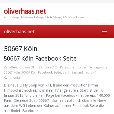
Skip
to
oliverhaas.net
main
content
Autopflege, Motorradpflege, MotoVlogs, BMW codieren
oliverhaas.net
Toggl
navig
50667 Köln
50667 Köln Facebook Seite
Veröffentlicht von
Oli
23. Juni 2012
Kategorie(n):
Köln
Schlagwörter:
50667 Köln
,
50667 Köln Facebook Seite
,
berlin tag und nacht
1
Kommentar
Die neue Daily Soap von RTL II und der Produktionsfirma
Filmpool ist noch nicht mal im TV angelaufen, Start ist der 7.
Januar 2013, und die Fan-Page bei Facebook hat bereits 140.000
Fans. Die neue Soap 50667 informiert natürlich über alle News
aus dem WG Leben der Kölner auf seiner Facebook Seite die ihr
hier findet: Facebook